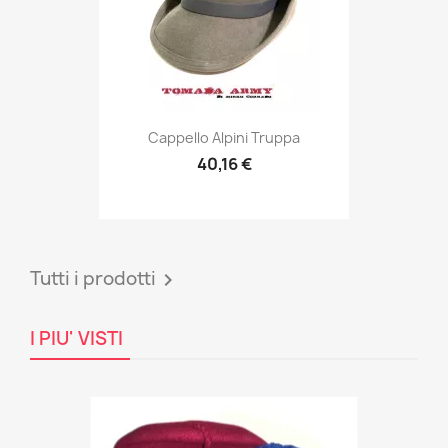
Anteprima

Cappello Alpini Truppa
40,16 €
Tutti i prodotti

I PIU' VISTI