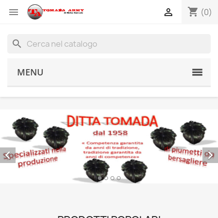
shopping_cart


(0)
search
MENU


TOMADA PIUMETTI DAL 1958