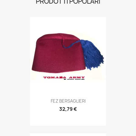
PRODOTTI POPOLARI
Anteprima

FEZ BERSAGLIERI
32,79 €