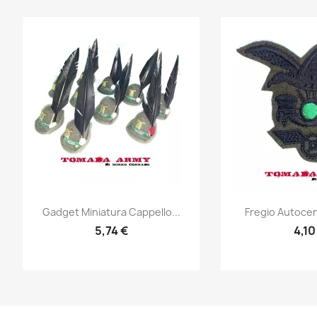
Anteprima
Ante


Gadget Miniatura Cappello...
Fregio Autocent
5,74 €
4,10