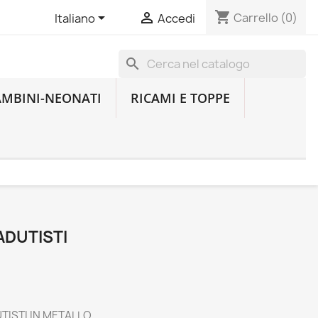
shopping_cart


Carrello
(0)
Italiano
Accedi
search
AMBINI-NEONATI
RICAMI E TOPPE
DUTISTI
TISTI IN METALLO