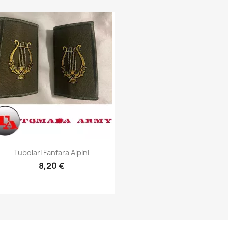
Anteprima

Tubolari Fanfara Alpini
8,20 €