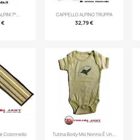
prima
Anteprima

PINI 7°...
CAPPELLO ALPINO TRUPPA
 €
32,79 €
prima
Anteprima

e Colonnello
Tutina Body Mio Nonno È Un...