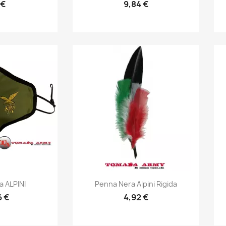
 €
9,84 €
prima
Anteprima

 ALPINI
Penna Nera Alpini Rigida
6 €
4,92 €