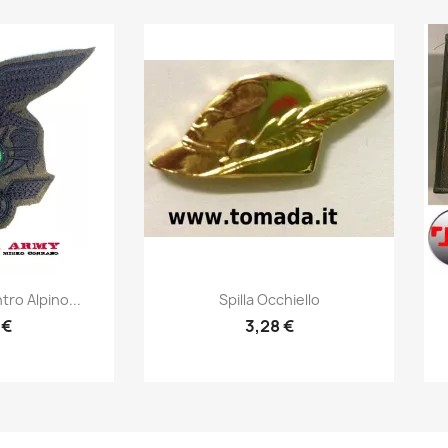
prima
Anteprima

ro Alpino...
Spilla Occhiello
 €
3,28 €