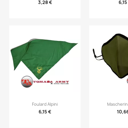
3,28 €
6,15
Anteprima
Ante


Foulard Alpini
Mascherina
6,15 €
10,6