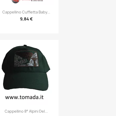
Anteprima

Cappellino Cuffietta Baby...
9,84 €
Anteprima

Cappellino 8° Alpini Del...