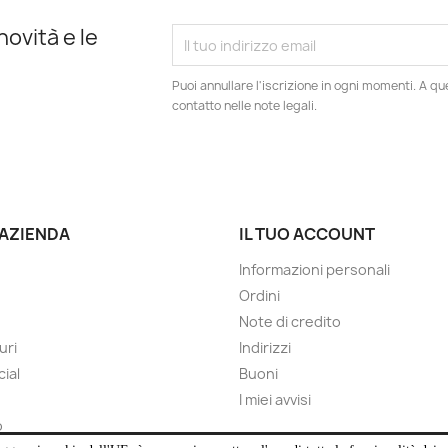
novità e le
Puoi annullare l'iscrizione in ogni momenti. A qu
contatto nelle note legali.
 AZIENDA
IL TUO ACCOUNT
Informazioni personali
Ordini
Note di credito
uri
Indirizzi
cial
Buoni
I miei avvisi
o