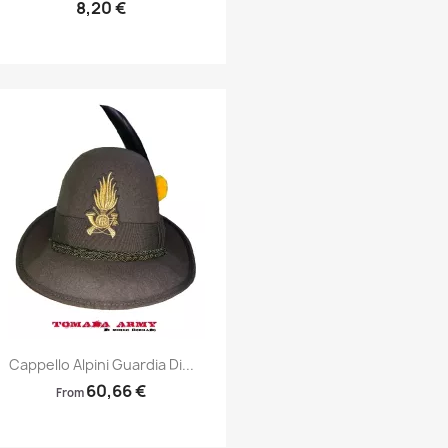
8,20 €
Anteprima

Cappello Alpini Guardia Di...
60,66 €
From