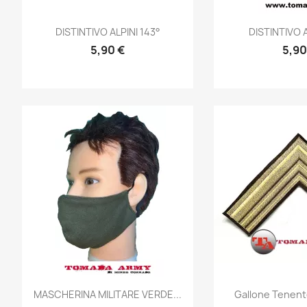
Anteprima
Ante


DISTINTIVO ALPINI 143°
DISTINTIVO AL
5,90 €
5,90
Anteprima
Ante


MASCHERINA MILITARE VERDE...
Gallone Tenent