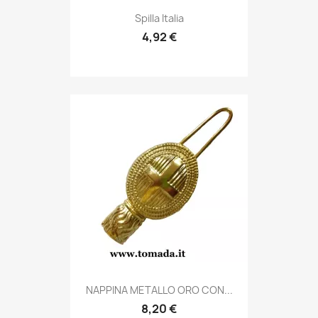
Anteprima

Spilla Italia
4,92 €
Anteprima

NAPPINA METALLO ORO CON...
8,20 €