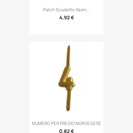
Anteprima

Patch Scudetto Alpini...
4,92 €
Anteprima

NUMERO PER FREGIO NORVEGESE
0,82 €