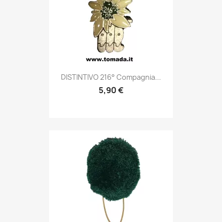
Anteprima

DISTINTIVO 216° Compagnia...
5,90 €