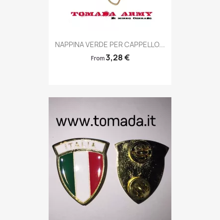
Anteprima

NAPPINA VERDE PER CAPPELLO...
3,28 €
From