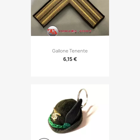
Anteprima

Gallone Tenente
6,15 €