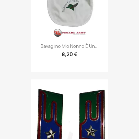
Anteprima

Bavaglino Mio Nonno È Un...
8,20 €