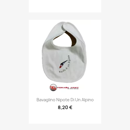
Anteprima

Bavaglino Nipote Di Un Alpino
8,20 €