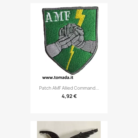
Anteprima

Patch AMF Allied Command...
4,92 €