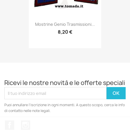
Anteprima

Mostrine Genio Trasmissioni...
8,20 €
Ricevi le nostre novità e le offerte speciali
Puoi annullare l'iscrizione in ogni momenti. A questo scopo, cerca le info
di contatto nelle note legali.
Facebook
Instagram