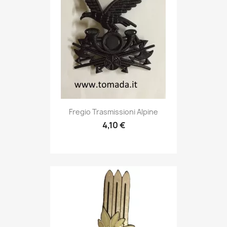
Anteprima

Fregio Trasmissioni Alpine
4,10 €