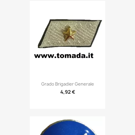
Anteprima

Grado Brigadier Generale
4,92 €