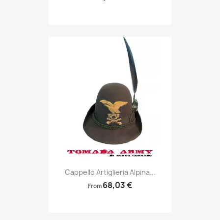
Anteprima

Cappello Artiglieria Alpina...
68,03 €
From