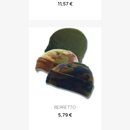
11,57 €
Anteprima

BERRETTO
5,79 €