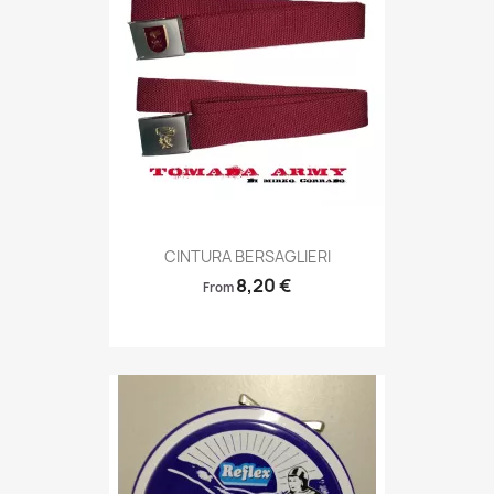
Anteprima

CINTURA BERSAGLIERI
8,20 €
From