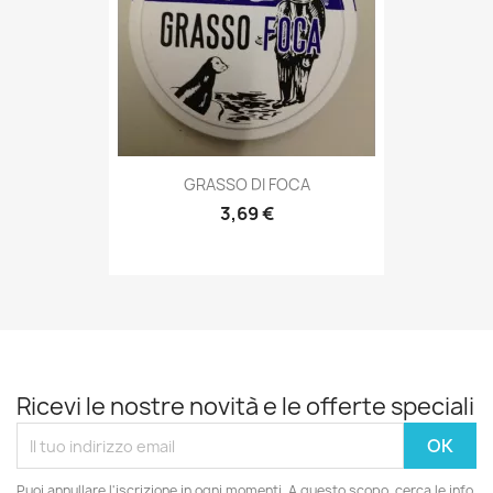
Anteprima

GRASSO DI FOCA
3,69 €
Ricevi le nostre novità e le offerte speciali
Puoi annullare l'iscrizione in ogni momenti. A questo scopo, cerca le info