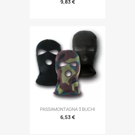
9,83 €
Anteprima

PASSAMONTAGNA 3 BUCHI
6,53 €