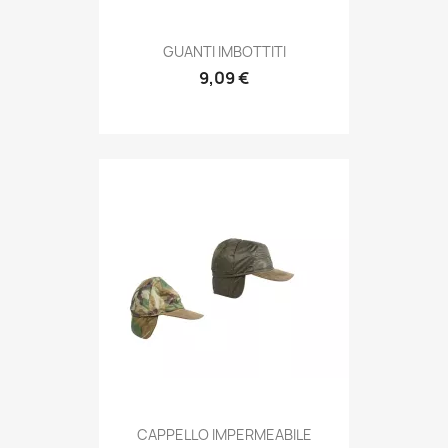
Anteprima

GUANTI IMBOTTITI
9,09 €
Anteprima

CAPPELLO IMPERMEABILE