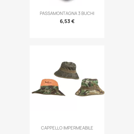
Anteprima

PASSAMONTAGNA 3 BUCHI
6,53 €
Anteprima

CAPPELLO IMPERMEABILE