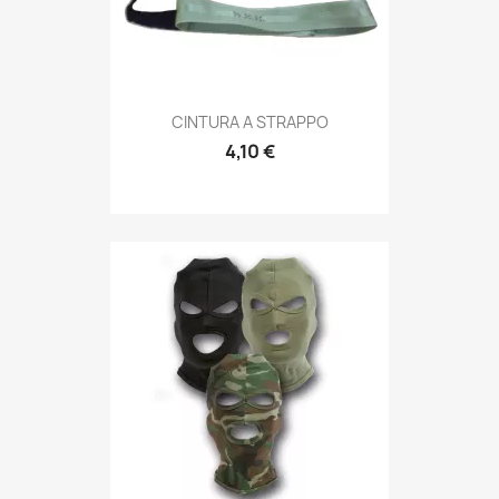
Anteprima

CINTURA A STRAPPO
4,10 €