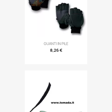
Anteprima

GUANTI IN PILE
8,26 €