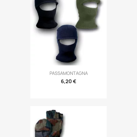
Anteprima

PASSAMONTAGNA
6,20 €