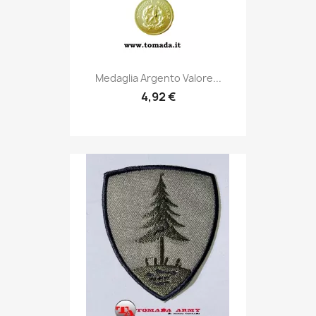
Anteprima

Medaglia Argento Valore...
4,92 €