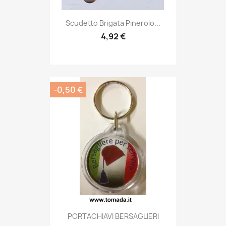
Anteprima

Scudetto Brigata Pinerolo...
4,92 €
-0,50 €
Anteprima

PORTACHIAVI BERSAGLIERI