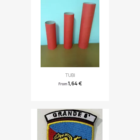
Anteprima

TUBI
1,64 €
From