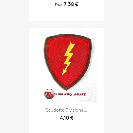
7,38 €
From
Anteprima

Scudetto Divisione...
4,10 €