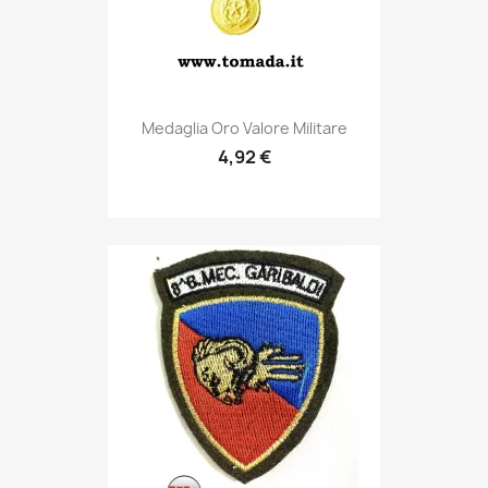
Anteprima

Medaglia Oro Valore Militare
4,92 €