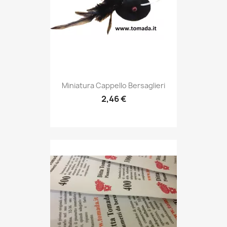
Anteprima

Miniatura Cappello Bersaglieri
2,46 €