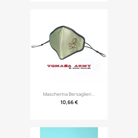
Anteprima

Mascherina Bersaglieri...
10,66 €