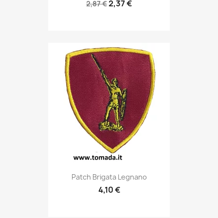
2,37 €
2,87 €
Anteprima

Patch Brigata Legnano
4,10 €