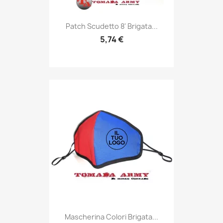
Anteprima

Patch Scudetto 8' Brigata...
5,74 €
Anteprima

Mascherina Colori Brigata...