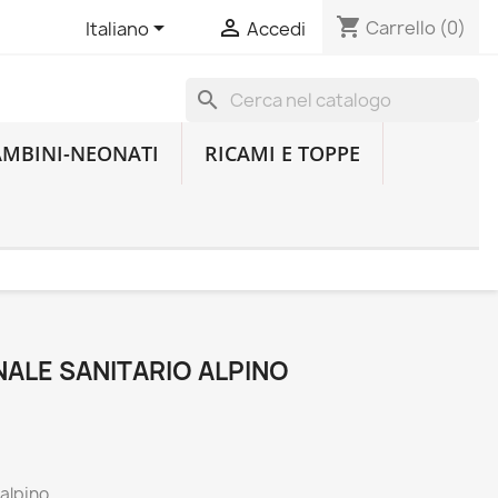
shopping_cart


Carrello
(0)
Italiano
Accedi
search
AMBINI-NEONATI
RICAMI E TOPPE
ALE SANITARIO ALPINO
 alpino