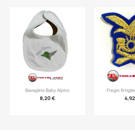
Anteprima
Ante


Bavaglino Baby Alpino
Fregio Artiglie
8,20 €
4,92