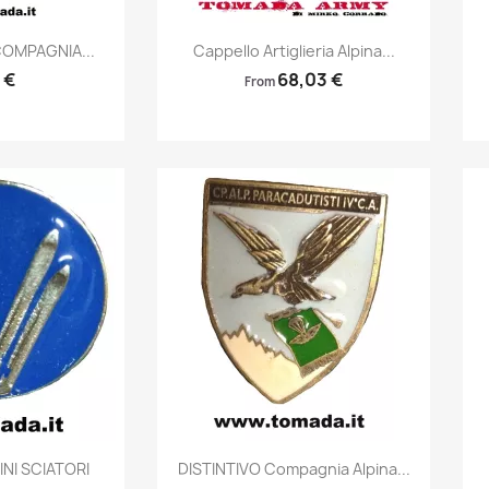
prima
Anteprima

COMPAGNIA...
Cappello Artiglieria Alpina...
 €
68,03 €
From
prima
Anteprima

INI SCIATORI
DISTINTIVO Compagnia Alpina...