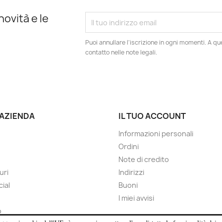
novità e le
Puoi annullare l'iscrizione in ogni momenti. A qu
contatto nelle note legali.
 AZIENDA
IL TUO ACCOUNT
Informazioni personali
Ordini
Note di credito
uri
Indirizzi
cial
Buoni
I miei avvisi
o