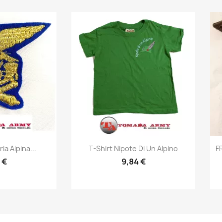
prima
Anteprima

ria Alpina...
T-Shirt Nipote Di Un Alpino
F
 €
9,84 €