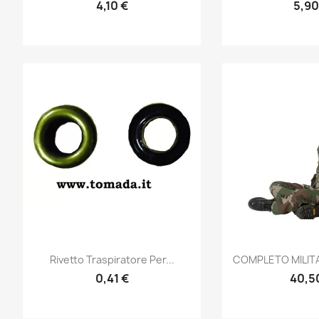
4,10 €
5,90
Anteprima
Ante


Rivetto Traspiratore Per...
COMPLETO MILITA
0,41 €
40,5