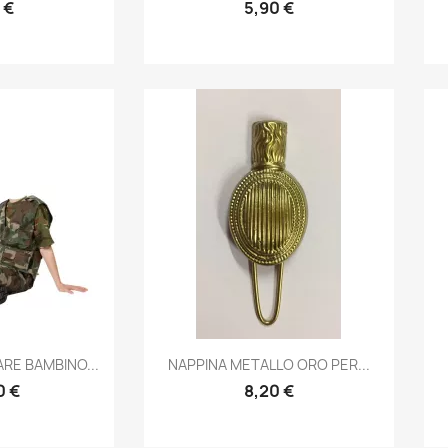
 €
5,90 €
prima
Anteprima

RE BAMBINO...
NAPPINA METALLO ORO PER...
0 €
8,20 €