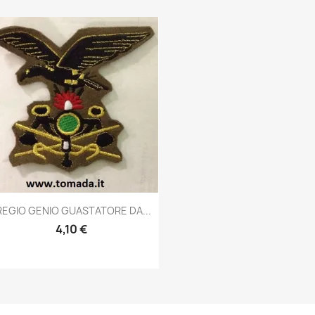
Anteprima

REGIO GENIO GUASTATORE DA...
4,10 €