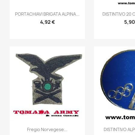
Anteprima
Ante


PORTACHIAVI BRIGATA ALPINA...
DISTINTIVO 20 
4,92 €
5,90
Anteprima
Ante


Fregio Norvegese...
DISTINTIVO ALP