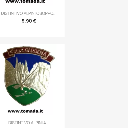
Anteprima

DISTINTIVO ALPINI OSOPPO...
5,90 €
Anteprima

DISTINTIVO ALPINI 4...