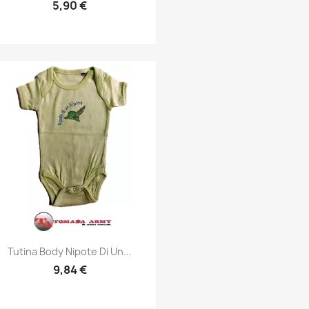
5,90 €
Anteprima

Tutina Body Nipote Di Un...
9,84 €