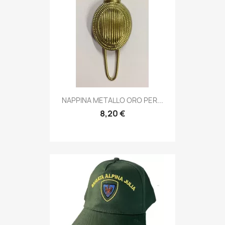
Anteprima

NAPPINA METALLO ORO PER...
8,20 €