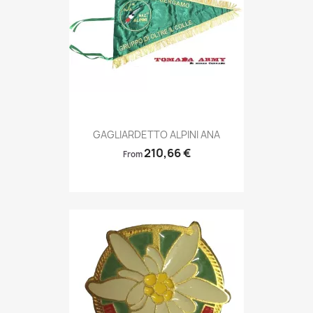
Anteprima

GAGLIARDETTO ALPINI ANA
210,66 €
From