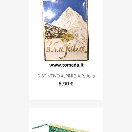
Anteprima

DISTINTIVO ALPINI B.A.R. Julia
5,90 €