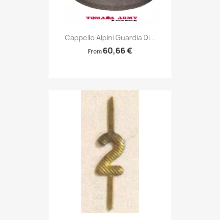
Anteprima

Cappello Alpini Guardia Di...
60,66 €
From