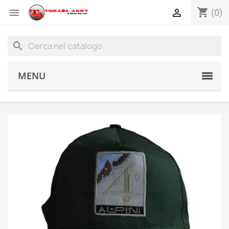
shopping_cart


(0)
search
MENU