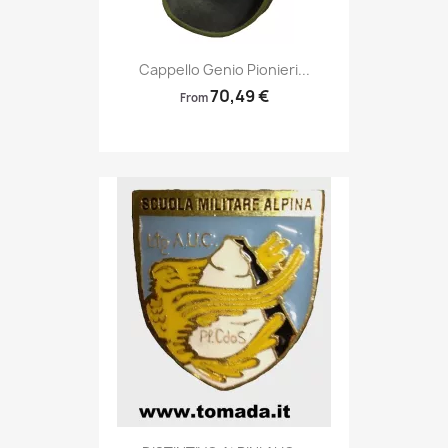
Anteprima

Cappello Genio Pionieri...
70,49 €
From
Anteprima