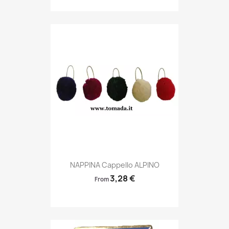
Anteprima

NAPPINA Cappello ALPINO
3,28 €
From