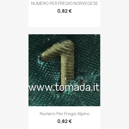
Anteprima

NUMERO PER FREGIO NORVEGESE
0,82 €
Anteprima

Numero Per Fregio Alpino
0,82 €