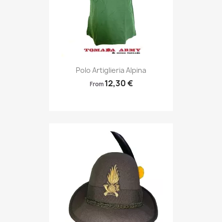
Anteprima

Polo Artiglieria Alpina
12,30 €
From