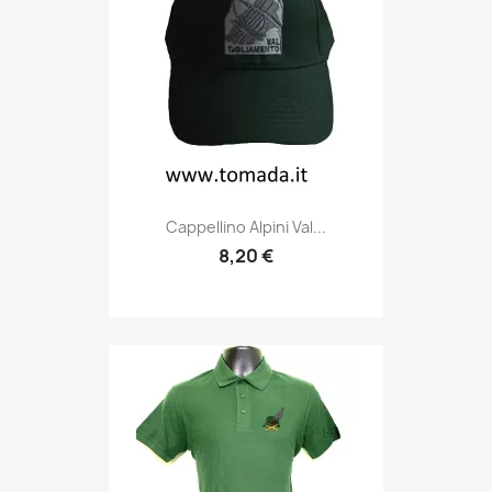
Anteprima

Cappellino Alpini Val...
8,20 €