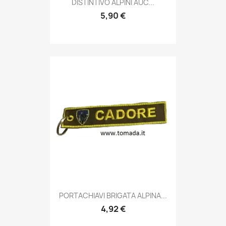

DISTINTIVO ALPINI AUC...
5,90 €
Anteprima

PORTACHIAVI BRIGATA ALPINA...
4,92 €