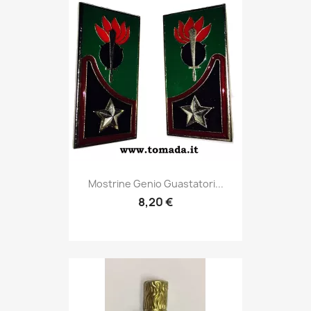
Anteprima

Mostrine Genio Guastatori...
8,20 €