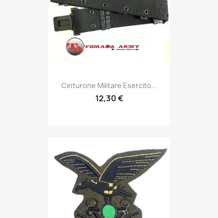
Anteprima

Cinturone Militare Esercito...
12,30 €