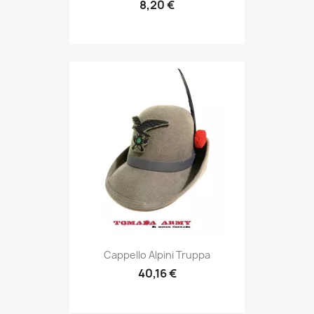
8,20 €
Anteprima

Cappello Alpini Truppa
40,16 €