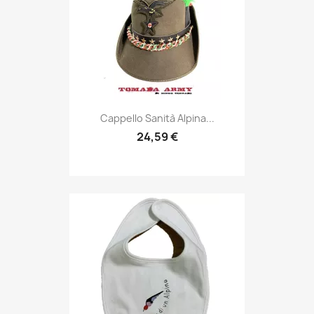
Anteprima

Cappello Sanità Alpina...
24,59 €