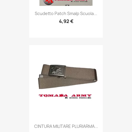
Anteprima

Scudetto Patch Smalp Scuola...
4,92 €
Anteprima

CINTURA MILITARE PLURIARMA...