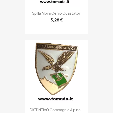
Anteprima

Spilla Alpini Genio Guastatori
3,28 €
Anteprima

DISTINTIVO Compagnia Alpina...