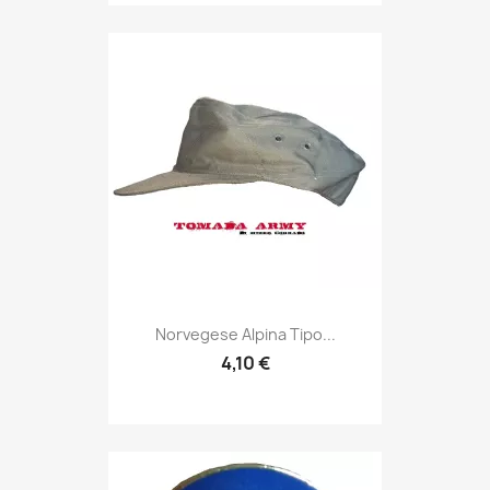
Anteprima

Norvegese Alpina Tipo...
4,10 €