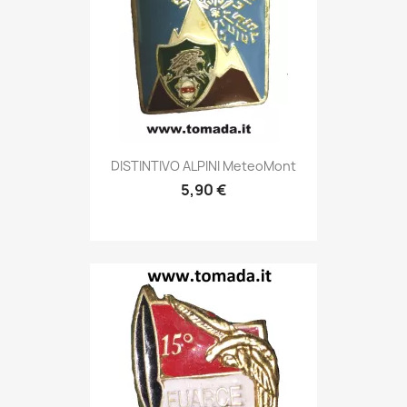
Anteprima

DISTINTIVO ALPINI MeteoMont
5,90 €