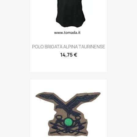
Anteprima

POLO BRIGATA ALPINA TAURINENSE
14,75 €