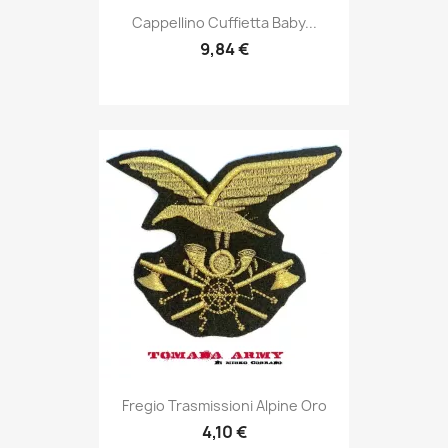
Anteprima

Cappellino Cuffietta Baby...
9,84 €
Anteprima

Fregio Trasmissioni Alpine Oro
4,10 €