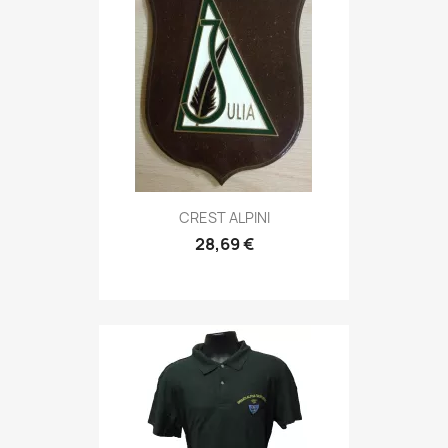
Anteprima

CREST ALPINI
28,69 €