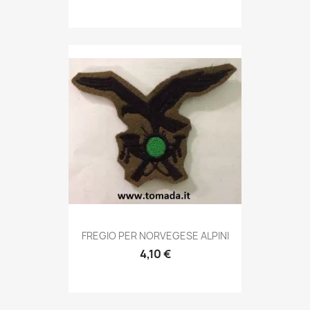
Anteprima

FREGIO PER NORVEGESE ALPINI
4,10 €