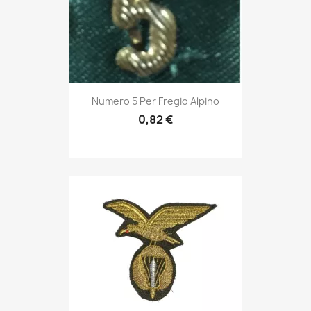
Anteprima

Numero 5 Per Fregio Alpino
0,82 €