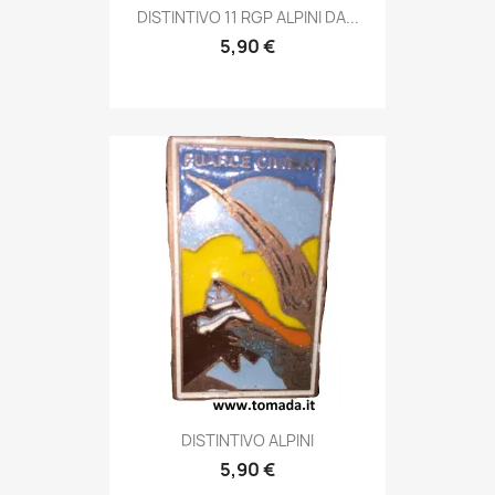
Anteprima

DISTINTIVO 11 RGP ALPINI DA...
5,90 €
Anteprima

DISTINTIVO ALPINI
5,90 €