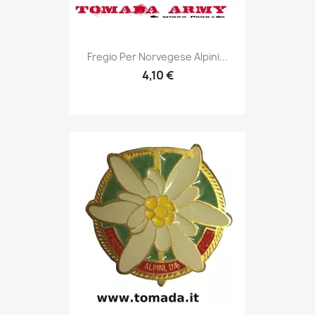
Anteprima

Fregio Per Norvegese Alpini...
4,10 €