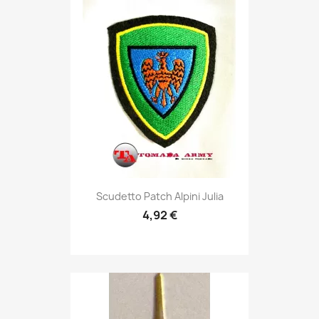
Anteprima

Scudetto Patch Alpini Julia
4,92 €