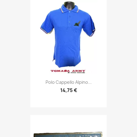
Anteprima

Polo Cappello Alpino...
14,75 €