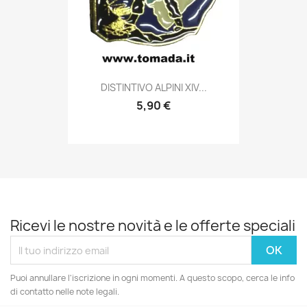
Anteprima

DISTINTIVO ALPINI XIV...
5,90 €
Ricevi le nostre novità e le offerte speciali
Puoi annullare l'iscrizione in ogni momenti. A questo scopo, cerca le info
di contatto nelle note legali.