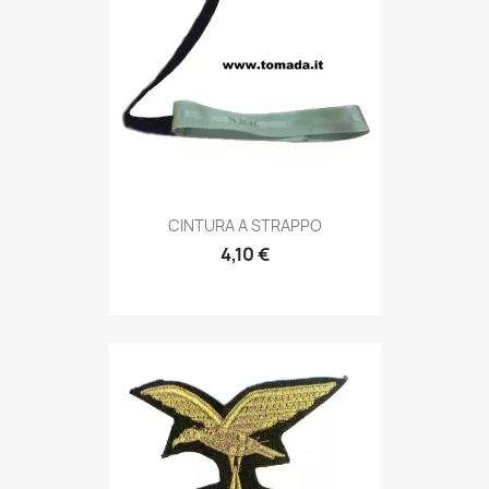
Anteprima

CINTURA A STRAPPO
4,10 €