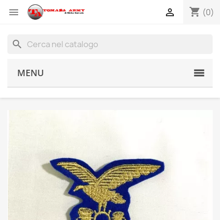
shopping_cart


(0)
search
MENU