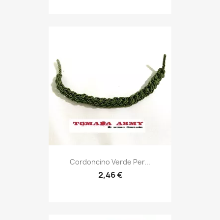
Anteprima

Cordoncino Verde Per...
2,46 €