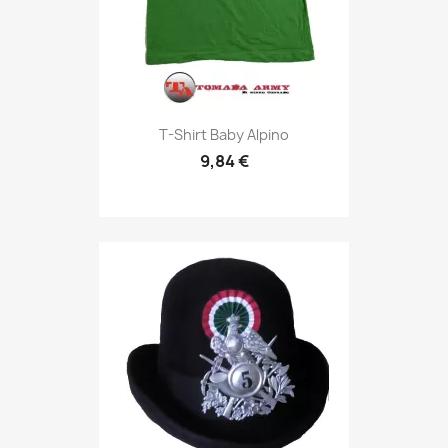
Anteprima

T-Shirt Baby Alpino
9,84 €