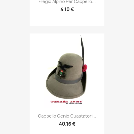

Fregio Alpino Per Cappello...
4,10 €
Anteprima

Cappello Genio Guastatori...
40,16 €