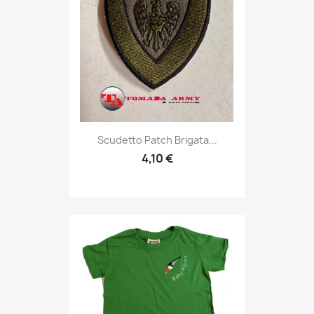
Anteprima

Scudetto Patch Brigata...
4,10 €