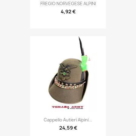
Anteprima

FREGIO NORVEGESE ALPINI
4,92 €
Anteprima

Cappello Autieri Alpini...
24,59 €