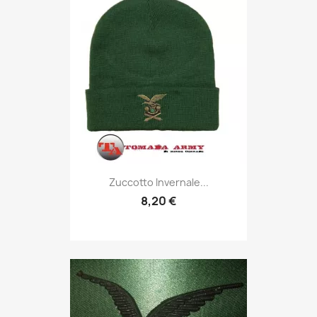
Anteprima

Zuccotto Invernale...
8,20 €