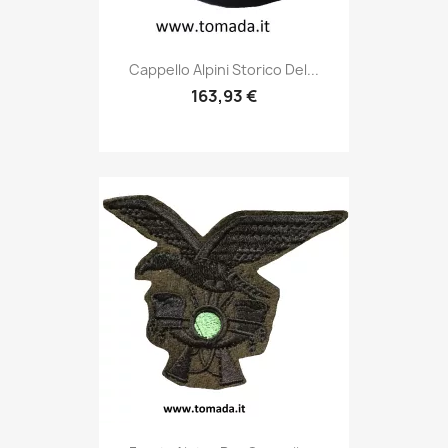
Anteprima

Cappello Alpini Storico Del...
163,93 €
Anteprima