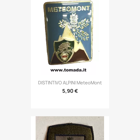
Anteprima

DISTINTIVO ALPINI MeteoMont
5,90 €