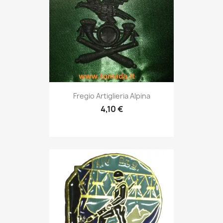
Anteprima

Fregio Artiglieria Alpina
4,10 €