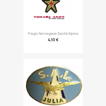
Anteprima

Fregio Norvegese Sanità Alpina
4,10 €