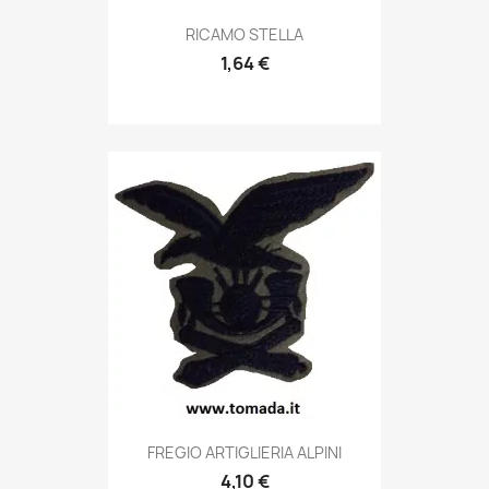
Anteprima

RICAMO STELLA
1,64 €
Anteprima

FREGIO ARTIGLIERIA ALPINI
4,10 €