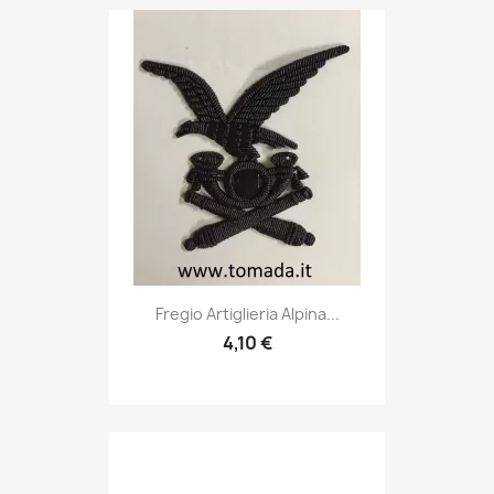
Anteprima

Fregio Artiglieria Alpina...
4,10 €