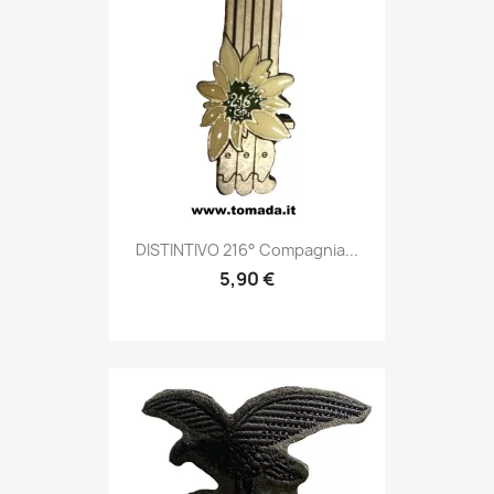
Anteprima

DISTINTIVO 216° Compagnia...
5,90 €