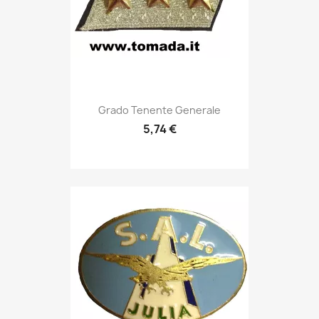
Anteprima

Grado Tenente Generale
5,74 €