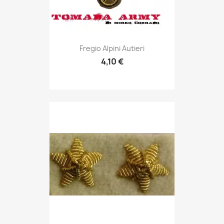
Anteprima

Fregio Alpini Autieri
4,10 €