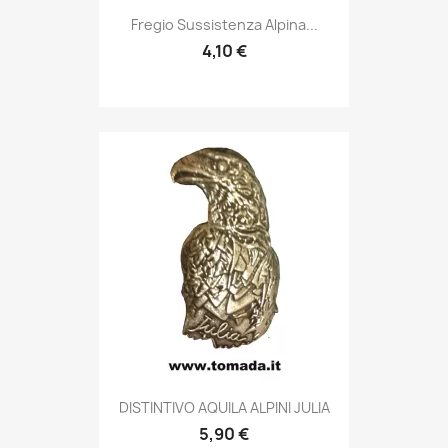
Anteprima

Fregio Sussistenza Alpina...
4,10 €
Anteprima

DISTINTIVO AQUILA ALPINI JULIA
5,90 €