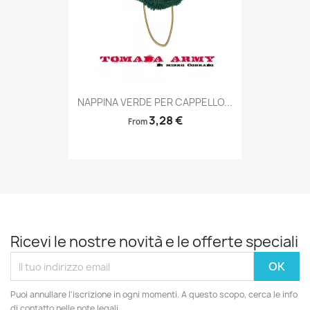
Anteprima

NAPPINA VERDE PER CAPPELLO...
3,28 €
From
Ricevi le nostre novità e le offerte speciali
Puoi annullare l'iscrizione in ogni momenti. A questo scopo, cerca le info
di contatto nelle note legali.