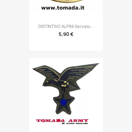
Anteprima

DISTINTIVO ALPINI Servizio...
5,90 €