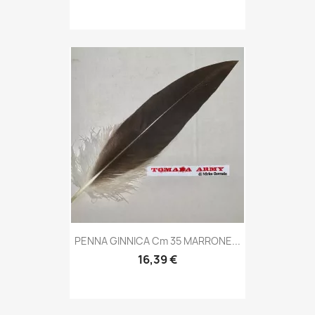
Anteprima

PENNA GINNICA Cm 35 MARRONE...
16,39 €