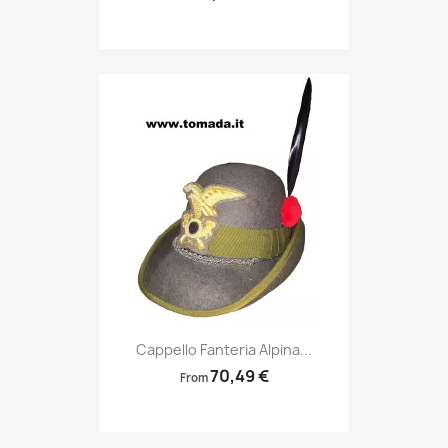
Anteprima

Cappello Fanteria Alpina...
70,49 €
From