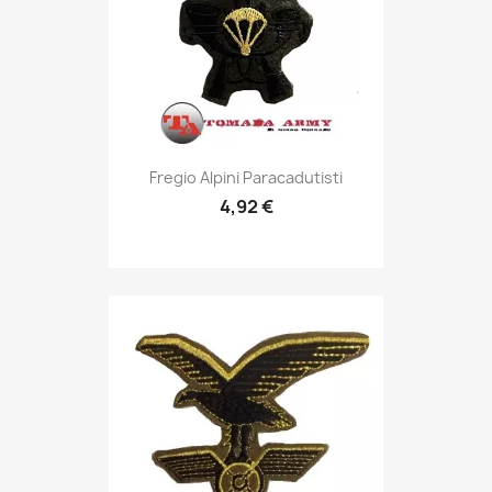
Anteprima

Fregio Alpini Paracadutisti
4,92 €