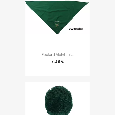
Anteprima

Foulard Alpini Julia
7,38 €