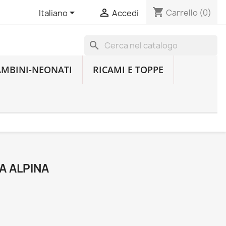
shopping_cart


Carrello
(0)
Italiano
Accedi
search
AMBINI-NEONATI
RICAMI E TOPPE
A ALPINA