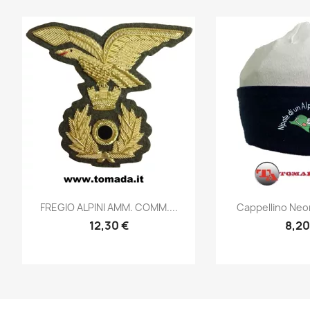
Anteprima
Ante


FREGIO ALPINI AMM. COMM....
Cappellino Neon
12,30 €
8,20