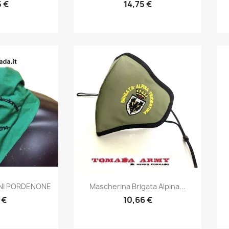
5 €
14,75 €
prima
Anteprima

INI PORDENONE
Mascherina Brigata Alpina...
 €
10,66 €