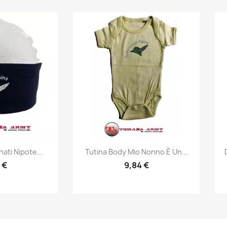
prima
Anteprima

ati Nipote...
Tutina Body Mio Nonno È Un...
 €
9,84 €