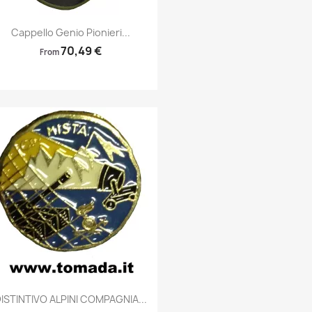
Anteprima

Cappello Genio Pionieri...
70,49 €
From
Anteprima

ISTINTIVO ALPINI COMPAGNIA...