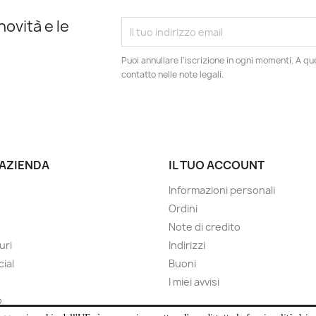
novità e le
Puoi annullare l'iscrizione in ogni momenti. A qu
contatto nelle note legali.
 AZIENDA
IL TUO ACCOUNT
Informazioni personali
Ordini
Note di credito
uri
Indirizzi
cial
Buoni
I miei avvisi
o