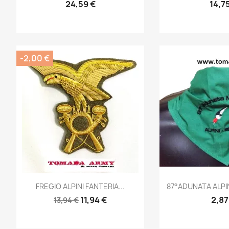
24,59 €
14,7
-2,00 €
Anteprima
Ante


FREGIO ALPINI FANTERIA...
87°ADUNATA ALP
11,94 €
2,87
13,94 €