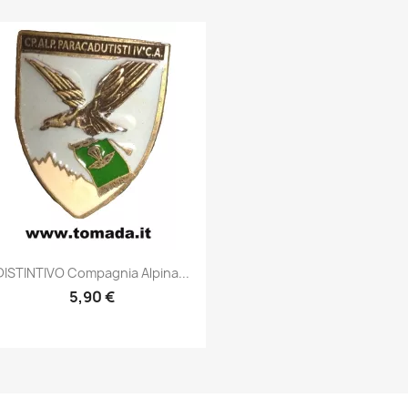
Anteprima

DISTINTIVO Compagnia Alpina...
5,90 €