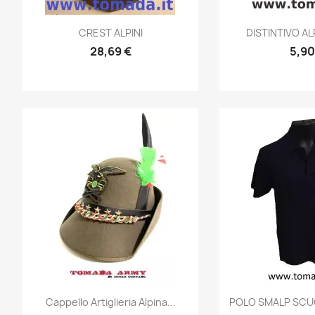
Anteprima
Ante


CREST ALPINI
DISTINTIVO ALPI
28,69 €
5,90
Anteprima
Ante


Cappello Artiglieria Alpina...
POLO SMALP SCUO