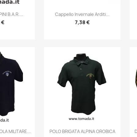
prima
Anteprima

NI B.A.R....
Cappello Invernale Arditi...
 €
7,38 €
prima
Anteprima

LA MILITARE...
POLO BRIGATA ALPINA OROBICA
D