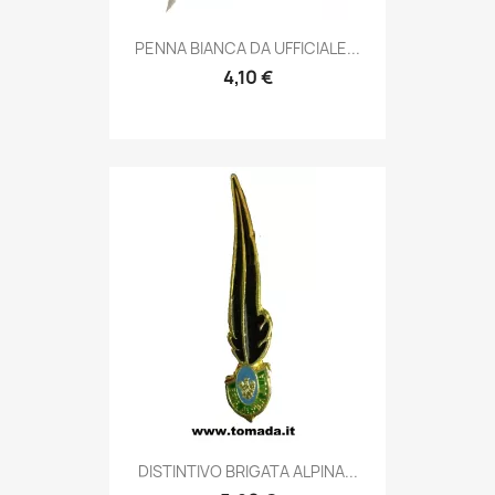
Anteprima

PENNA BIANCA DA UFFICIALE...
4,10 €
Anteprima

DISTINTIVO BRIGATA ALPINA...