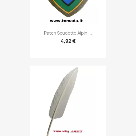
Anteprima

Patch Scudetto Alpini...
4,92 €