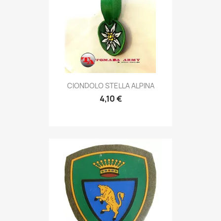
Anteprima

CIONDOLO STELLA ALPINA
4,10 €