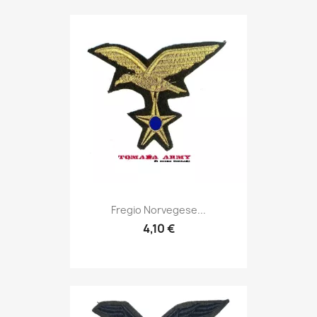
Anteprima

Fregio Norvegese...
4,10 €