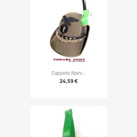
Anteprima

Cappello Alpini...
24,59 €