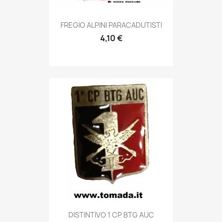
Anteprima

FREGIO ALPINI PARACADUTISTI
4,10 €
Anteprima

DISTINTIVO 1 CP BTG AUC