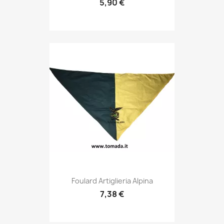
5,90 €
Anteprima

Foulard Artiglieria Alpina
7,38 €