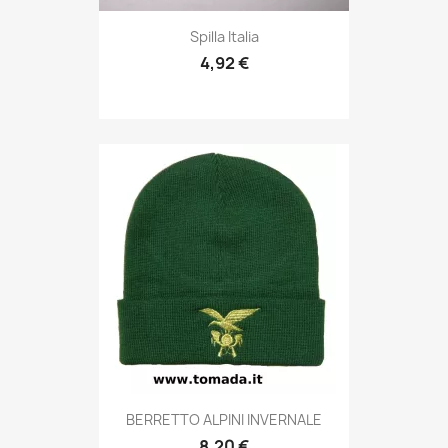
Anteprima

Spilla Italia
4,92 €
Anteprima

BERRETTO ALPINI INVERNALE
8,20 €