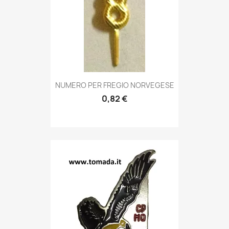
Anteprima

NUMERO PER FREGIO NORVEGESE
0,82 €