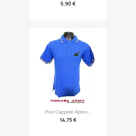
5,90 €
Anteprima

Polo Cappello Alpino...
14,75 €