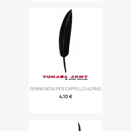
Anteprima

PENNA NERA PER CAPPELLO ALPINO
4,10 €