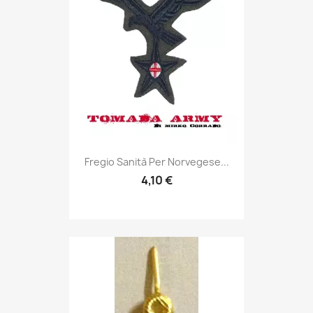
Anteprima

Fregio Sanità Per Norvegese...
4,10 €