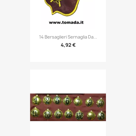
Anteprima

14 Bersaglieri Sernaglia Da...
4,92 €