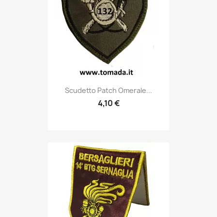
Anteprima

Scudetto Patch Omerale...
4,10 €