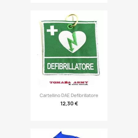
Anteprima

Cartellino DAE Defibrillatore
12,30 €