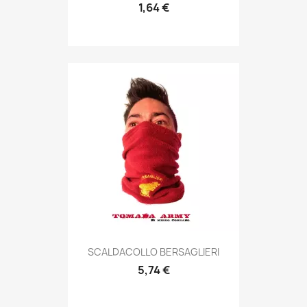
1,64 €
Anteprima

SCALDACOLLO BERSAGLIERI
5,74 €