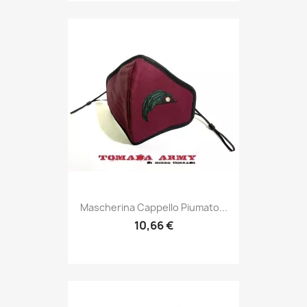
Anteprima

Mascherina Cappello Piumato...
10,66 €