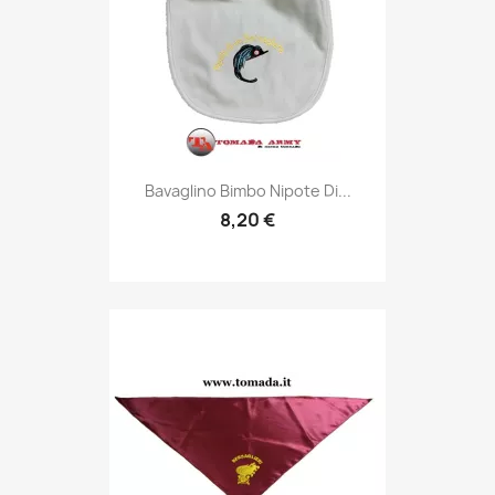
Anteprima

Bavaglino Bimbo Nipote Di...
8,20 €