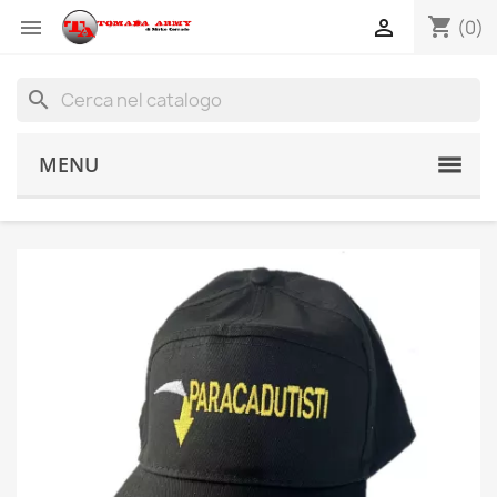
shopping_cart


(0)
search
MENU