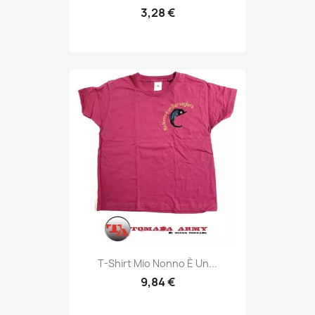
3,28 €
Anteprima

T-Shirt Mio Nonno È Un...
9,84 €