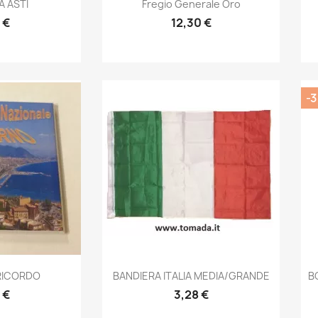
prima
Anteprima

A ASTI
Fregio Generale Oro
 €
12,30 €
-3
prima
Anteprima

RICORDO
BANDIERA ITALIA MEDIA/GRANDE
B
 €
3,28 €