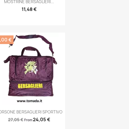
Anteprima

MOSTRINE BERSAGLIERI...
11,48 €
,00 €
Anteprima

ORSONE BERSAGLIERI SPORTIVO
24,05 €
27,05 €
From