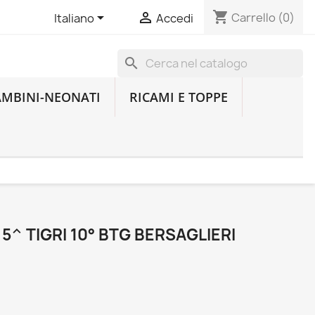
shopping_cart


Carrello
(0)
Italiano
Accedi
search
AMBINI-NEONATI
RICAMI E TOPPE
^ TIGRI 10° BTG BERSAGLIERI