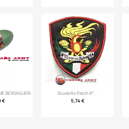
prima
Anteprima

ME BERSAGLIERI
Scudetto Patch 6°...
9 €
5,74 €