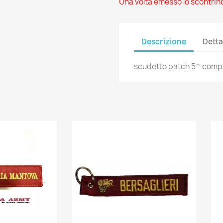
Una volta emesso lo scontrino
Descrizione
Detta
scudetto patch 5^ compa