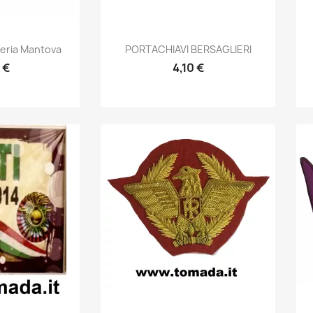
prima
Anteprima

teria Mantova
PORTACHIAVI BERSAGLIERI
 €
4,10 €