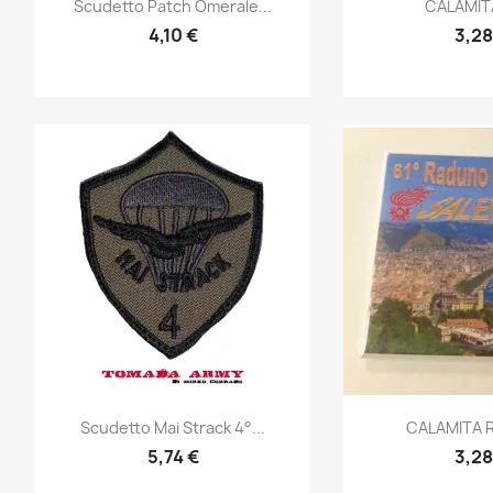
Anteprima
Ante


Scudetto Patch Omerale...
CALAMIT
4,10 €
3,28
Anteprima
Ante


Scudetto Mai Strack 4°...
CALAMITA 
5,74 €
3,28