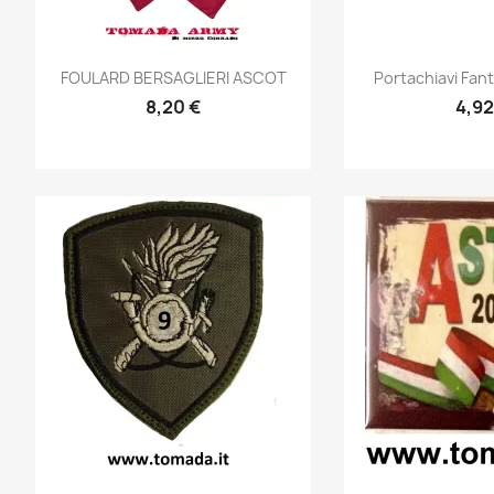
Anteprima
Ante


FOULARD BERSAGLIERI ASCOT
Portachiavi Fan
8,20 €
4,92