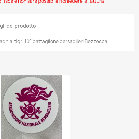
 fiscale non sarà possibile richiedere la fattura
gli del prodotto
gnia tigri 10° battaglione bersaglieri Bezzecca