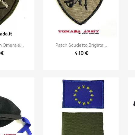
prima
Anteprima

 Omerale...
Patch Scudetto Brigata...
 €
4,10 €