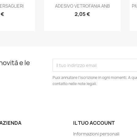
prima
Anteprima

ERSAGLIERI
ADESIVO VETROFANIA ANB
PI
 €
2,05 €
novità e le
Puoi annullare l'iscrizione in ogni momenti. A qu
contatto nelle note legali.
 AZIENDA
IL TUO ACCOUNT
Informazioni personali