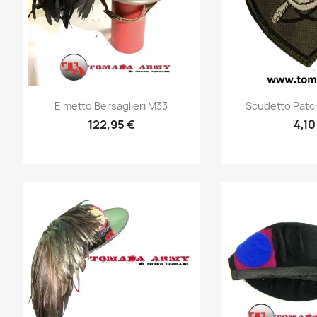
Anteprima
Ante


Elmetto Bersaglieri M33
Scudetto Patch
122,95 €
4,10