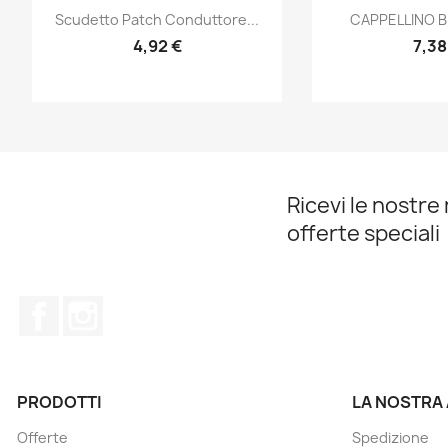
Anteprima
Ante


Scudetto Patch Conduttore...
CAPPELLINO B
4,92 €
7,38
Ricevi le nostre 
offerte speciali
Facebook
Instagram
PRODOTTI
LA NOSTRA
Offerte
Spedizione