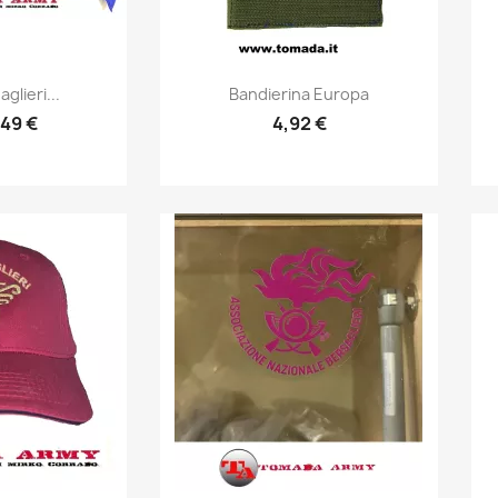
prima
Anteprima

glieri...
Bandierina Europa
49 €
4,92 €