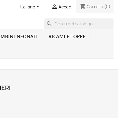
shopping_cart


Carrello
(0)
Italiano
Accedi
search
AMBINI-NEONATI
RICAMI E TOPPE
IERI