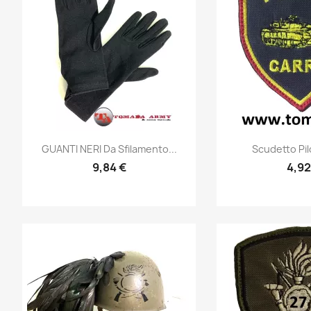
Anteprima
Ante


GUANTI NERI Da Sfilamento...
Scudetto Pil
9,84 €
4,92