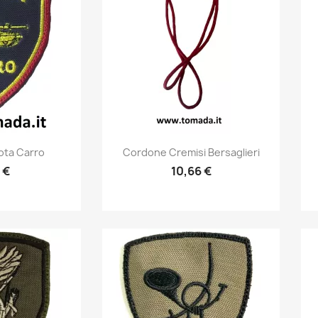
prima
Anteprima

ota Carro
Cordone Cremisi Bersaglieri
 €
10,66 €