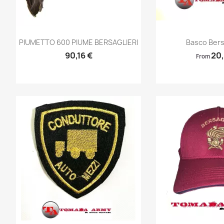
Anteprima
Ante


PIUMETTO 600 PIUME BERSAGLIERI
Basco Bersa
90,16 €
20,
From