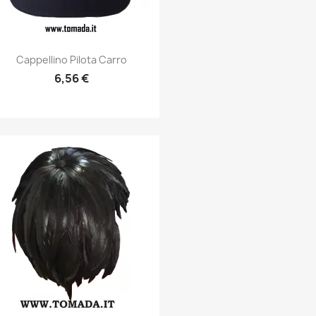
Anteprima

Cappellino Pilota Carro
6,56 €