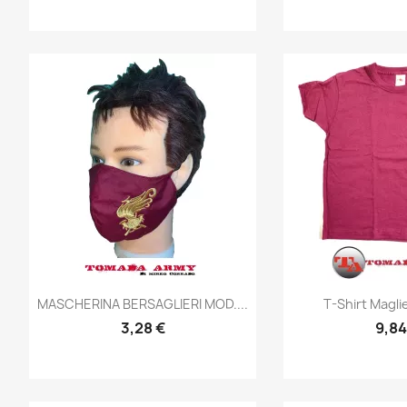
Anteprima
Ante


MASCHERINA BERSAGLIERI MOD....
T-Shirt Maglie
3,28 €
9,84