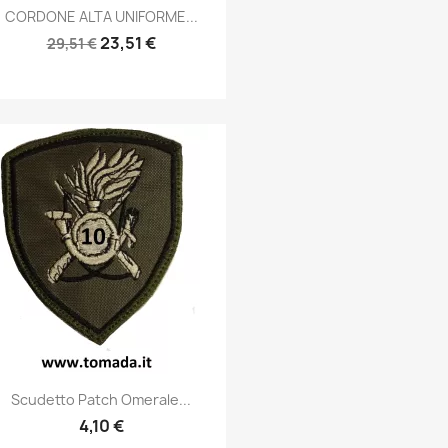
Anteprima

CORDONE ALTA UNIFORME...
23,51 €
29,51 €
Anteprima

Scudetto Patch Omerale...
4,10 €