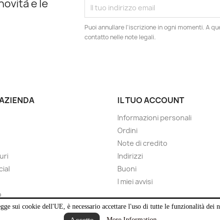
novità e le
Puoi annullare l'iscrizione in ogni momenti. A qu
contatto nelle note legali.
 AZIENDA
IL TUO ACCOUNT
Informazioni personali
Ordini
Note di credito
uri
Indirizzi
cial
Buoni
I miei avvisi
o
gge sui cookie dell'UE, è necessario accettare l'uso di tutte le funzionalità dei n
More Information