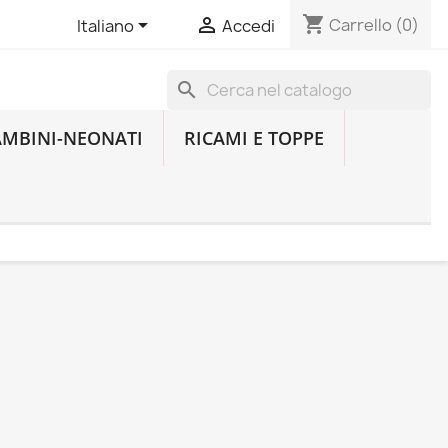
shopping_cart


Carrello
(0)
Italiano
Accedi
search
AMBINI-NEONATI
RICAMI E TOPPE