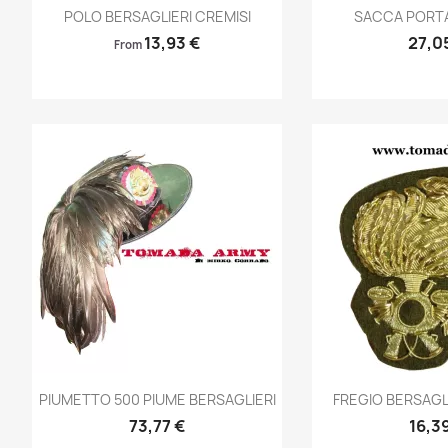
Anteprima
Ante


POLO BERSAGLIERI CREMISI
SACCA PORTA
13,93 €
27,0
From
Anteprima
Ante


PIUMETTO 500 PIUME BERSAGLIERI
FREGIO BERSAGL
73,77 €
16,3