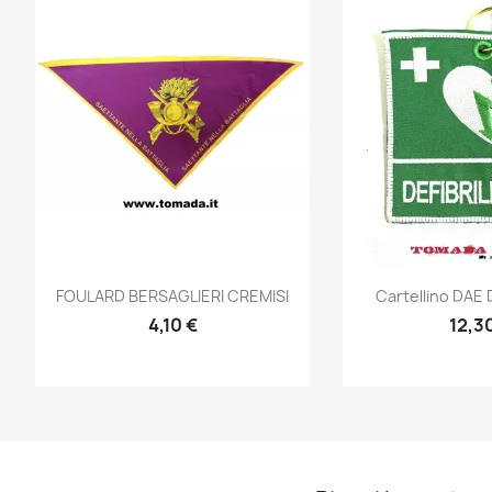
Anteprima
Ante


FOULARD BERSAGLIERI CREMISI
Cartellino DAE D
4,10 €
12,3