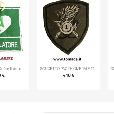
prima
Anteprima

efibrillatore
SCUDETTO PACTH OMERALE 1°...
C
0 €
4,10 €