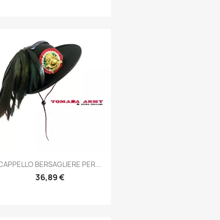
Anteprima

CAPPELLO BERSAGLIERE PER...
36,89 €