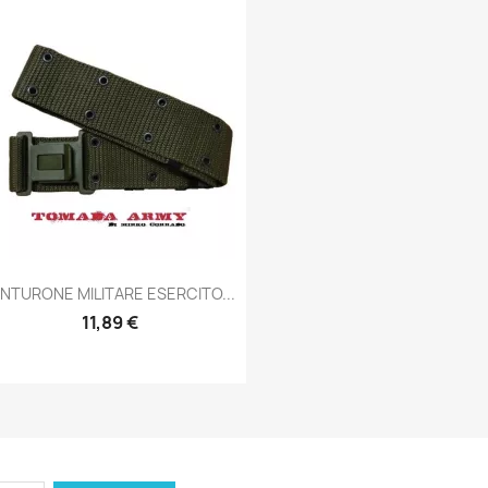
Anteprima

INTURONE MILITARE ESERCITO...
11,89 €