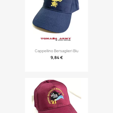
Anteprima

Cappellino Bersaglieri Blu
9,84 €