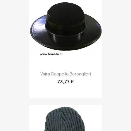
Anteprima

Vaira Cappello Bersaglieri
73,77 €