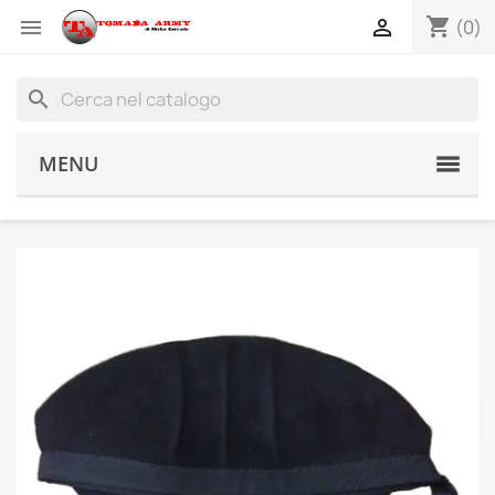
shopping_cart


(0)
search
MENU