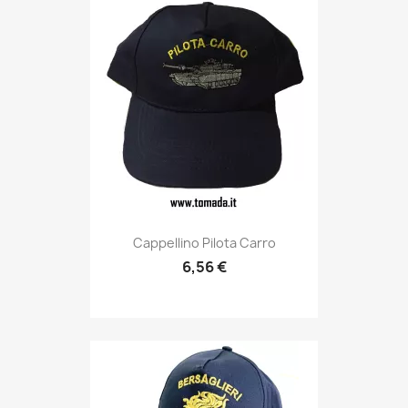
Anteprima

Cappellino Pilota Carro
6,56 €