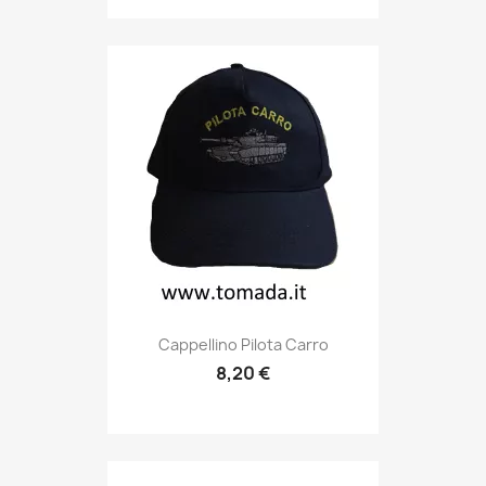
Anteprima

Cappellino Pilota Carro
8,20 €