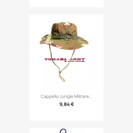
Anteprima

Cappello Jungle Militare...
9,84 €