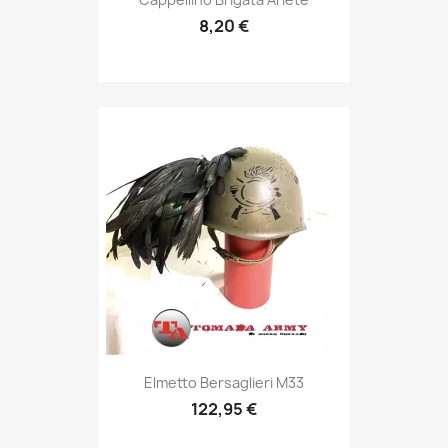
8,20 €
Anteprima

Elmetto Bersaglieri M33
122,95 €