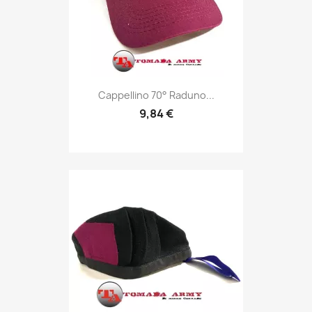
Anteprima

Cappellino 70° Raduno...
9,84 €