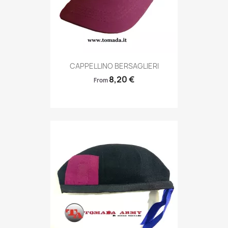
Anteprima

CAPPELLINO BERSAGLIERI
8,20 €
From