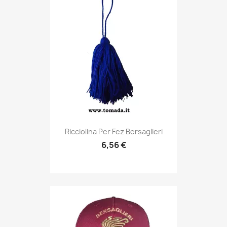
Anteprima

Ricciolina Per Fez Bersaglieri
6,56 €