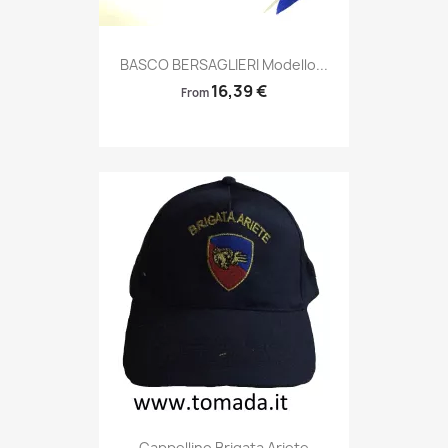
Anteprima

BASCO BERSAGLIERI Modello...
16,39 €
From
Anteprima

Cappellino Brigata Ariete