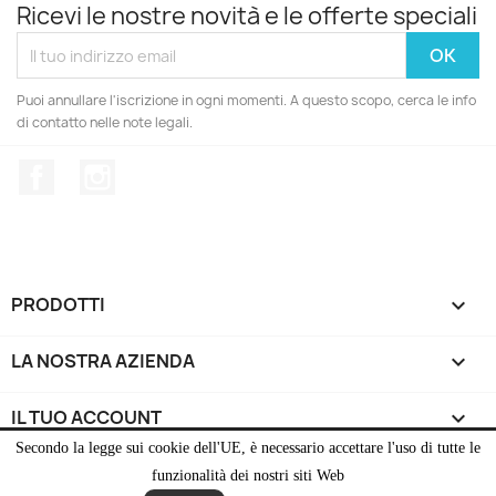
Ricevi le nostre novità e le offerte speciali
Puoi annullare l'iscrizione in ogni momenti. A questo scopo, cerca le info
di contatto nelle note legali.
Facebook
Instagram
PRODOTTI

LA NOSTRA AZIENDA

IL TUO ACCOUNT

Secondo la legge sui cookie dell'UE, è necessario accettare l'uso di tutte le
INFORMAZIONI NEGOZIO
keyboard_arrow_down
funzionalità dei nostri siti Web