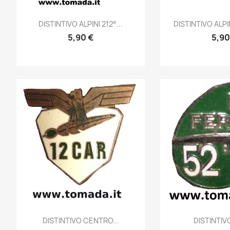
Anteprima
Ante


DISTINTIVO ALPINI 212°...
DISTINTIVO ALPI
5,90 €
5,90
Anteprima
Ante


DISTINTIVO CENTRO...
DISTINTIVO