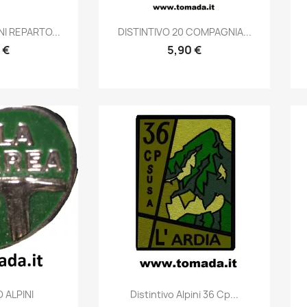
prima
Anteprima

NI REPARTO...
DISTINTIVO 20 COMPAGNIA...
 €
5,90 €
prima
Anteprima

 ALPINI
Distintivo Alpini 36 Cp...