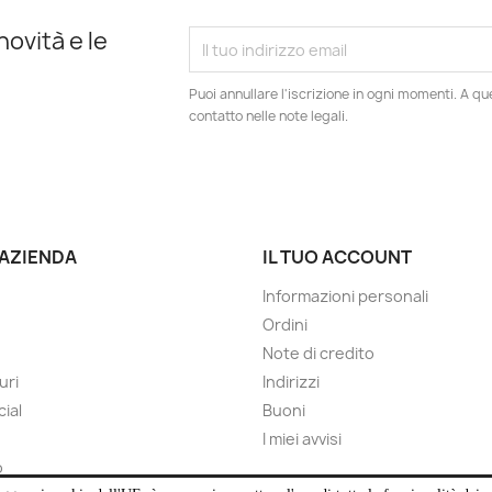
novità e le
Puoi annullare l'iscrizione in ogni momenti. A qu
contatto nelle note legali.
 AZIENDA
IL TUO ACCOUNT
Informazioni personali
Ordini
Note di credito
uri
Indirizzi
cial
Buoni
I miei avvisi
o