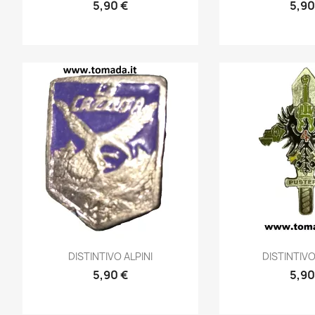
5,90 €
5,90
Anteprima
Ante


DISTINTIVO ALPINI
DISTINTIV
5,90 €
5,90