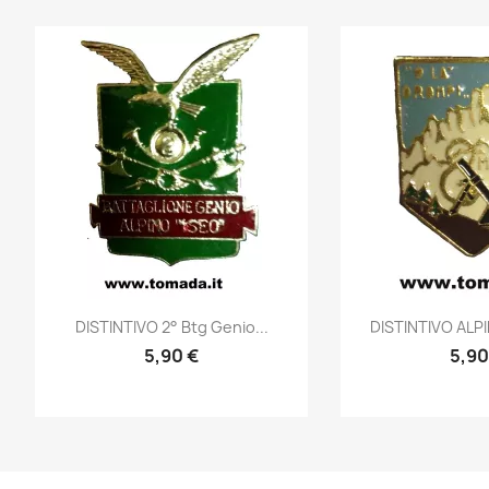
Anteprima
Ante


DISTINTIVO 2° Btg Genio...
DISTINTIVO ALPIN
5,90 €
5,90