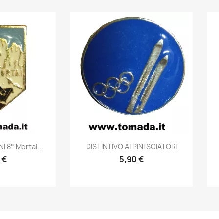
prima
Anteprima

I 8° Mortai...
DISTINTIVO ALPINI SCIATORI
 €
5,90 €