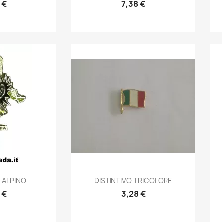
 €
7,38 €
prima
Anteprima

O ALPINO
DISTINTIVO TRICOLORE
 €
3,28 €