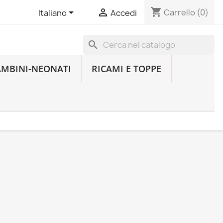
shopping_cart


Carrello
(0)
Italiano
Accedi
search
AMBINI-NEONATI
RICAMI E TOPPE