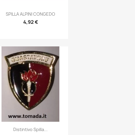
Anteprima

SPILLA ALPINI CONGEDO
4,92 €
Anteprima

Distintivo Spilla...