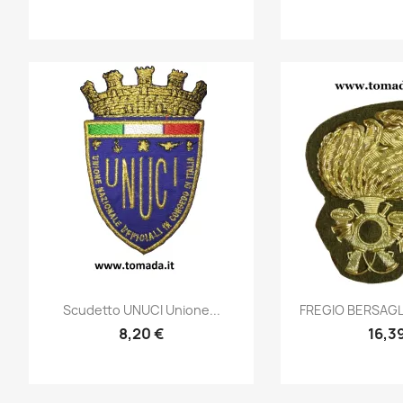
Anteprima
Ante


Scudetto UNUCI Unione...
FREGIO BERSAGL
8,20 €
16,3