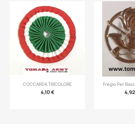
Anteprima
Ante


COCCARDA TRICOLORE
Fregio Per Basc
4,10 €
4,92