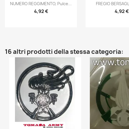
Anteprima
Antep


NUMERO REGGIMENTO, Pulce...
FREGIO BERSAGLIE
4,92 €
4,92 €
16 altri prodotti della stessa categoria: