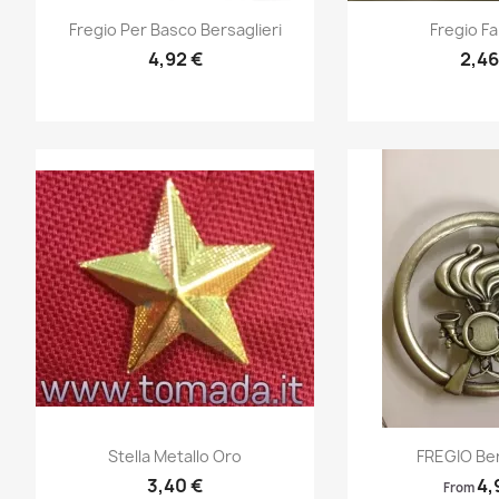
Anteprima
Ante


Fregio Per Basco Bersaglieri
Fregio Fa
4,92 €
2,46
Anteprima
Ante


Stella Metallo Oro
FREGIO Ber
3,40 €
4,
From