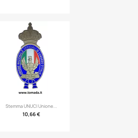
Anteprima

Stemma UNUCI Unione...
10,66 €