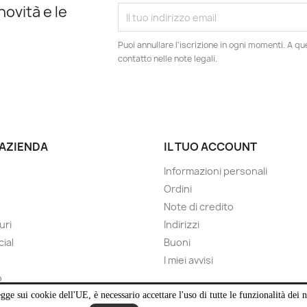
novità e le
Puoi annullare l'iscrizione in ogni momenti. A qu
contatto nelle note legali.
 AZIENDA
IL TUO ACCOUNT
Informazioni personali
Ordini
Note di credito
uri
Indirizzi
cial
Buoni
I miei avvisi
o
gge sui cookie dell'UE, è necessario accettare l'uso di tutte le funzionalità dei n