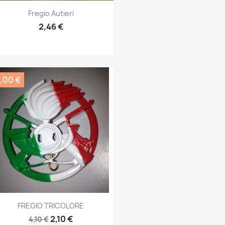
Anteprima

Fregio Autieri
2,46 €
,00 €
Anteprima

FREGIO TRICOLORE
2,10 €
4,10 €