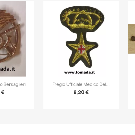
prima
Anteprima

o Bersaglieri
Fregio Ufficiale Medico Del...
 €
8,20 €