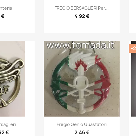
prima
Anteprima

nteria
FREGIO BERSAGLIERI Per...
 €
4,92 €
-2
prima
Anteprima

saglieri
Fregio Genio Guastatori
92 €
2,46 €