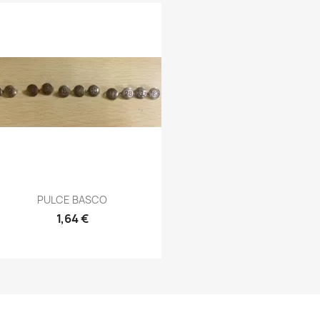
Anteprima

PULCE BASCO
1,64 €