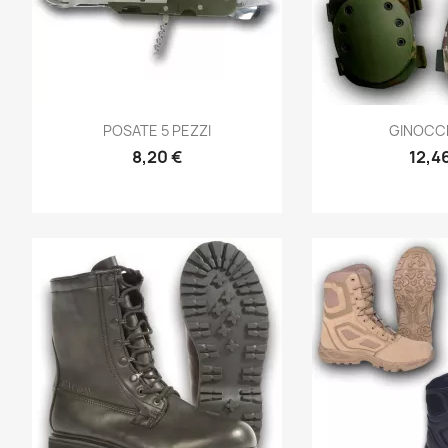
Anteprima
Ante


POSATE 5 PEZZI
GINOCC
8,20 €
12,4