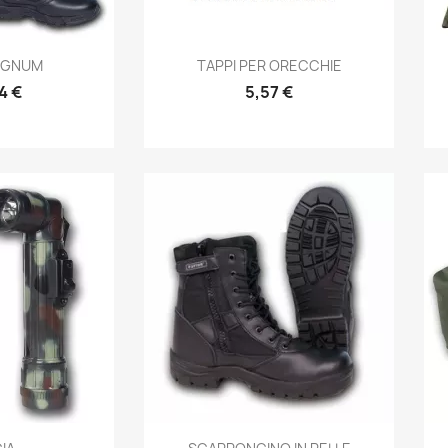
prima
Anteprima

MAGNUM
TAPPI PER ORECCHIE
4 €
5,57 €
prima
Anteprima
