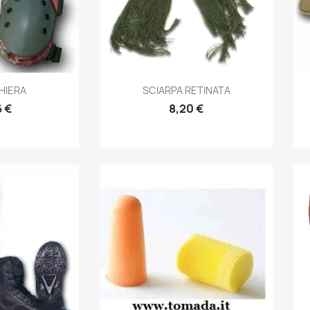
prima
Anteprima

HIERA
SCIARPA RETINATA
6 €
8,20 €