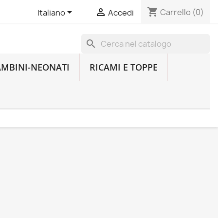
shopping_cart


Carrello
(0)
Italiano
Accedi
search
AMBINI-NEONATI
RICAMI E TOPPE