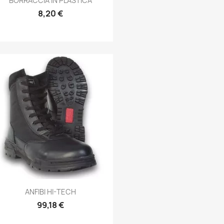
BORRACCIA IN PLASTICA
8,20 €
Anteprima

ANFIBI HI-TECH
99,18 €