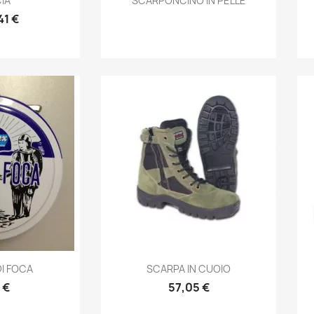
IA
SCARPONCINO IN PELLE
41 €
prima
Anteprima

I FOCA
SCARPA IN CUOIO
 €
57,05 €