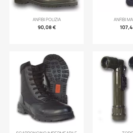
Anteprima
Ante


ANFIBI POLIZIA
ANFIBI 
90,08 €
107,4
Anteprima
Ante

