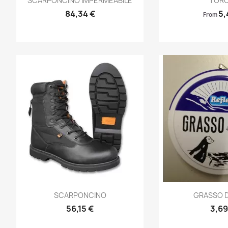
SCARPONCINO IMPERMEABILE
TORC
84,34 €
5,
From
Anteprima
Ante


SCARPONCINO
GRASSO D
56,15 €
3,69