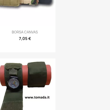
Anteprima

BORSA CANVAS
7,05 €