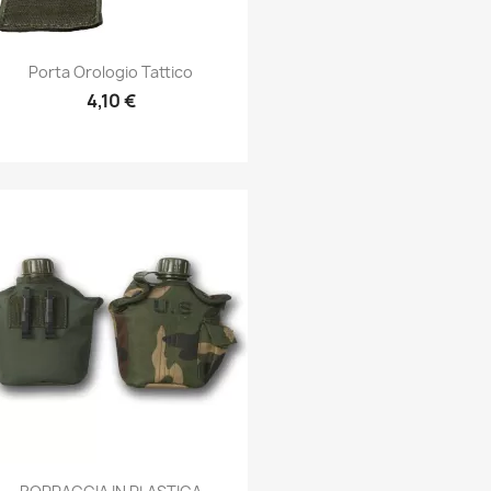
Anteprima

Porta Orologio Tattico
4,10 €
Anteprima
