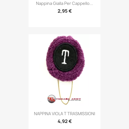
Anteprima

Nappina Gialla Per Cappello...
2,95 €
Anteprima

NAPPINA VIOLA T TRASMISSIONI
4,92 €