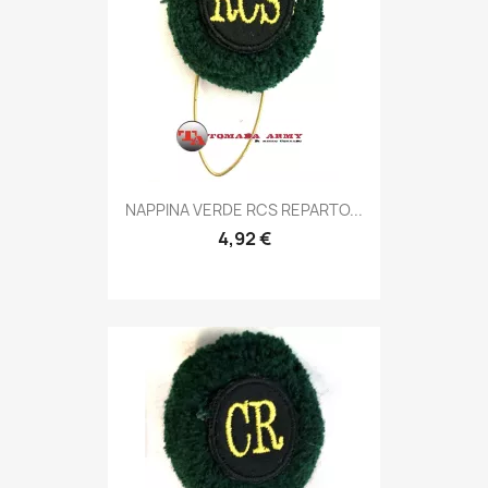
Anteprima

NAPPINA VERDE RCS REPARTO...
4,92 €