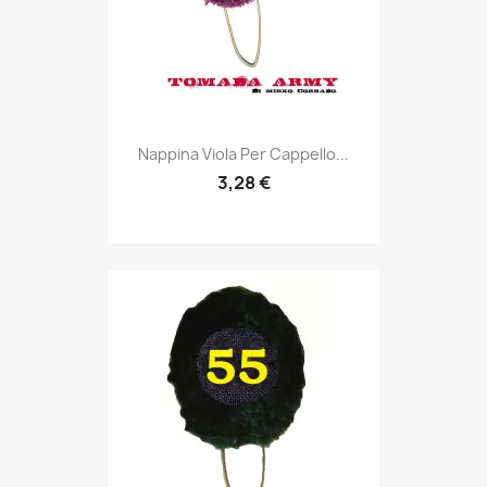
Anteprima

Nappina Viola Per Cappello...
3,28 €