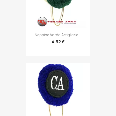
Anteprima

Nappina Verde Artiglieria...
4,92 €