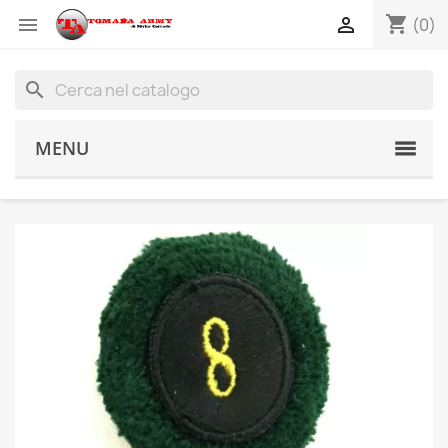
shopping_cart


(0)
search
MENU