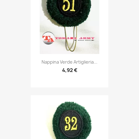
Anteprima

Nappina Verde Artiglieria...
4,92 €