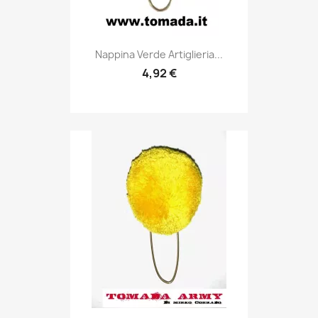
Anteprima

Nappina Verde Artiglieria...
4,92 €