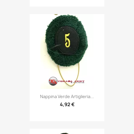
Anteprima

Nappina Verde Artiglieria...
4,92 €