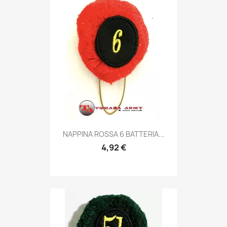
Anteprima

NAPPINA ROSSA 6 BATTERIA...
4,92 €