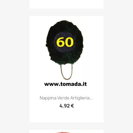
Anteprima

Nappina Verde Artiglieria...
4,92 €