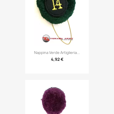
Anteprima

Nappina Verde Artiglieria...
4,92 €