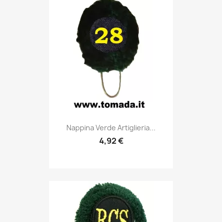
Anteprima

Nappina Verde Artiglieria...
4,92 €