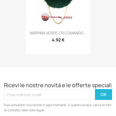
Anteprima

NAPPINA VERDE CR COMANDO...
4,92 €
Ricevi le nostre novità e le offerte speciali
Puoi annullare l'iscrizione in ogni momenti. A questo scopo, cerca le info
di contatto nelle note legali.