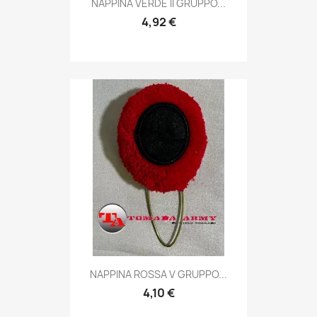

NAPPINA VERDE II GRUPPO...
4,92 €
Anteprima

NAPPINA ROSSA V GRUPPO...
4,10 €