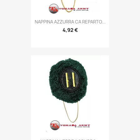
Anteprima

NAPPINA AZZURRA CA REPARTO...
4,92 €
Anteprima