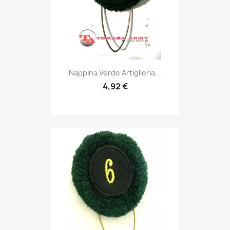
Anteprima

Nappina Verde Artiglieria...
4,92 €