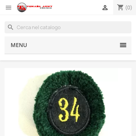
shopping_cart


(0)
search
MENU