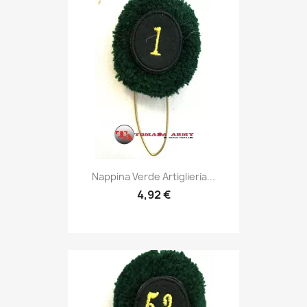
Anteprima

Nappina Verde Artiglieria...
4,92 €