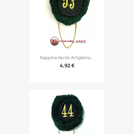
Anteprima

Nappina Verde Artiglieria...
4,92 €