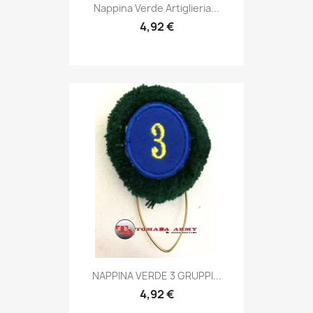
Anteprima

Nappina Verde Artiglieria...
4,92 €
Anteprima

NAPPINA VERDE 3 GRUPPI...
4,92 €