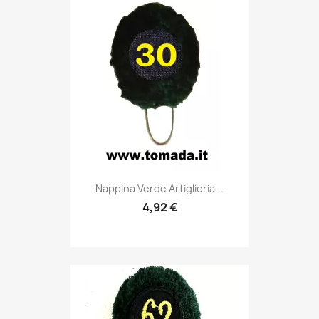
Anteprima

Nappina Verde Artiglieria...
4,92 €