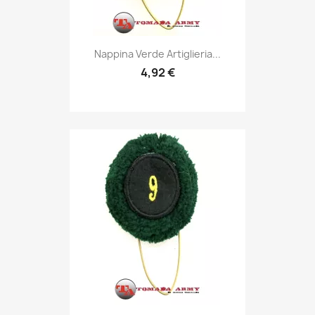
Anteprima

Nappina Verde Artiglieria...
4,92 €