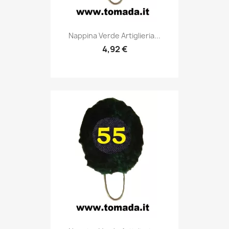
Anteprima

Nappina Verde Artiglieria...
4,92 €
Anteprima