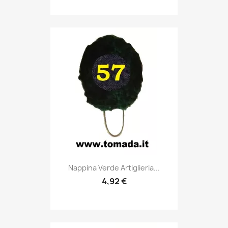
Anteprima

Nappina Verde Artiglieria...
4,92 €