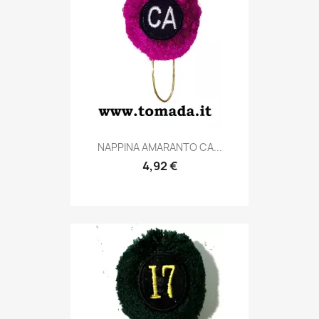
Anteprima

NAPPINA AMARANTO CA...
4,92 €