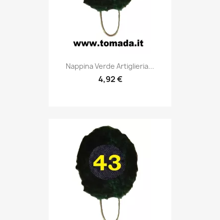
Anteprima

Nappina Verde Artiglieria...
4,92 €