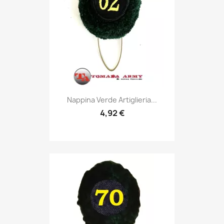
Anteprima

Nappina Verde Artiglieria...
4,92 €