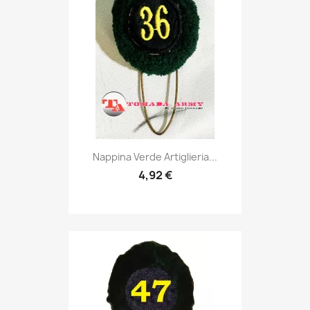
Anteprima

Nappina Verde Artiglieria...
4,92 €