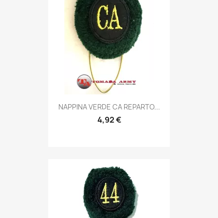
Anteprima

NAPPINA VERDE CA REPARTO...
4,92 €