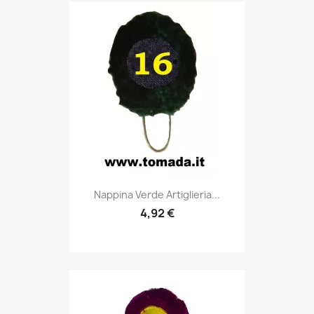
Anteprima

Nappina Verde Artiglieria...
4,92 €