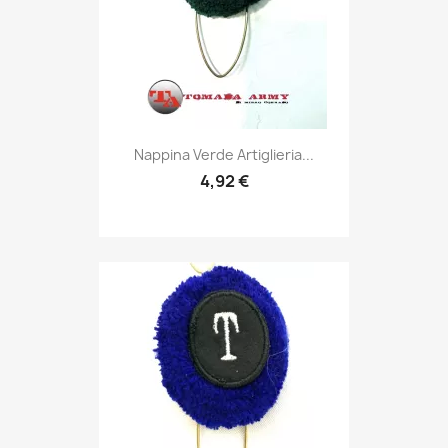
Anteprima

Nappina Verde Artiglieria...
4,92 €