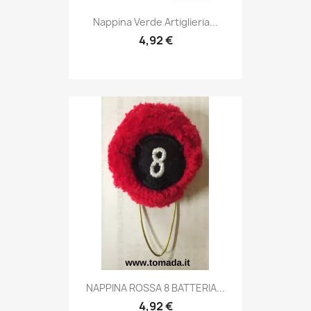
Anteprima

Nappina Verde Artiglieria...
4,92 €
Anteprima

NAPPINA ROSSA 8 BATTERIA...
4,92 €