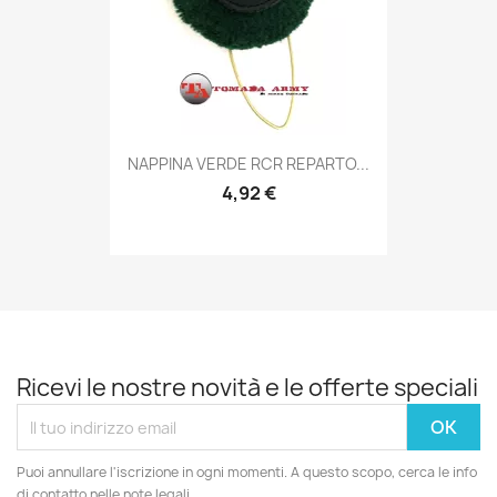
Anteprima

NAPPINA VERDE RCR REPARTO...
4,92 €
Ricevi le nostre novità e le offerte speciali
Puoi annullare l'iscrizione in ogni momenti. A questo scopo, cerca le info
di contatto nelle note legali.