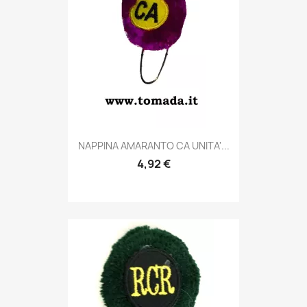
Anteprima

NAPPINA AMARANTO CA UNITA'...
4,92 €