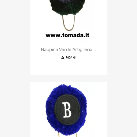
Anteprima

Nappina Verde Artiglieria...
4,92 €