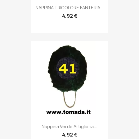
Anteprima

NAPPINA TRICOLORE FANTERIA...
4,92 €
Anteprima

Nappina Verde Artiglieria...
4,92 €