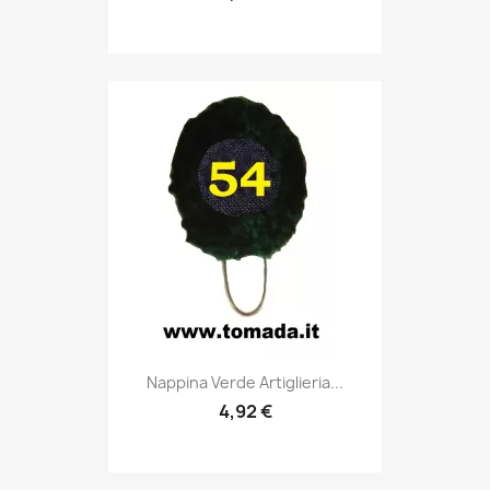
Anteprima

Nappina Verde Artiglieria...
4,92 €