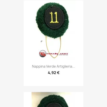
Anteprima

Nappina Verde Artiglieria...
4,92 €