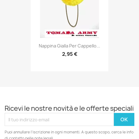
Anteprima

Nappina Gialla Per Cappello...
2,95 €
Ricevi le nostre novità e le offerte speciali
Puoi annullare l'iscrizione in ogni momenti. A questo scopo, cerca le info
di contatto nelle note legali.