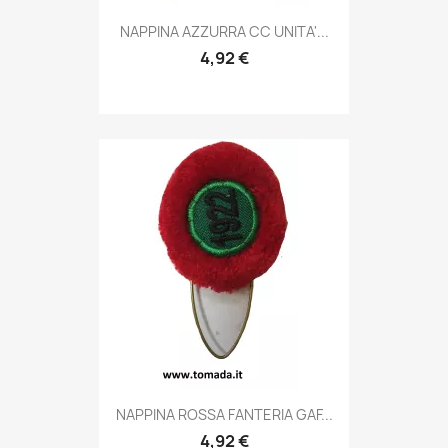
Anteprima

NAPPINA AZZURRA CC UNITA'...
4,92 €
Anteprima

NAPPINA ROSSA FANTERIA GAF...
4,92 €