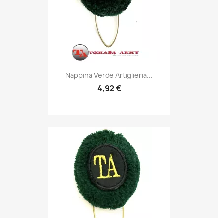
Anteprima

Nappina Verde Artiglieria...
4,92 €