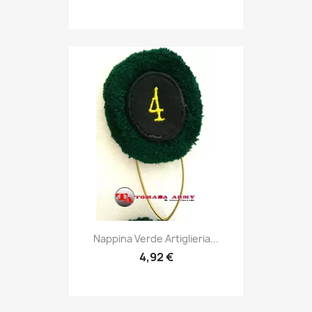
Anteprima

Nappina Verde Artiglieria...
4,92 €