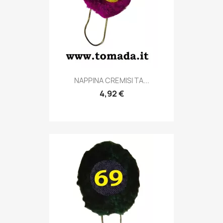
Anteprima

NAPPINA CREMISI TA...
4,92 €