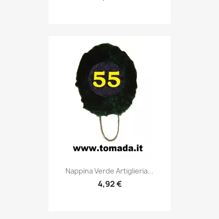
Anteprima

Nappina Verde Artiglieria...
4,92 €