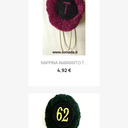
Anteprima

NAPPINA AMARANTO T...
4,92 €