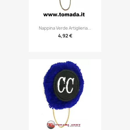
Anteprima

Nappina Verde Artiglieria...
4,92 €