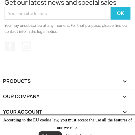
Get our latest news and special sales
You may unsubscribe at any moment. For that purpose, please find our
contact info in the legal notice.
Facebook
Instagram
PRODUCTS

OUR COMPANY

YOUR ACCOUNT

According to the EU cookie law, you must accept the use all the features of
STORE INFORMATION
keyboard_arrow_down
our websites