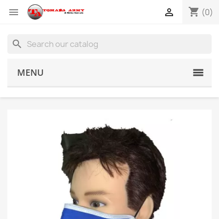
shopping_cart


(0)
search
MENU