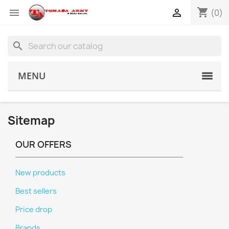
shopping_cart


(0)
search
MENU
Sitemap
OUR OFFERS
New products
Best sellers
Price drop
Brands