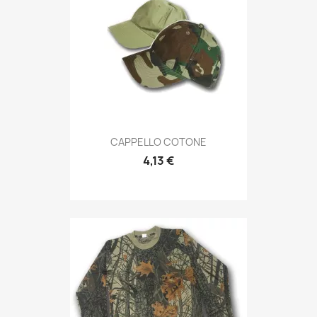
Anteprima

CAPPELLO COTONE
4,13 €