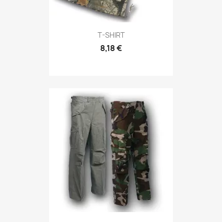
Anteprima

T-SHIRT
8,18 €