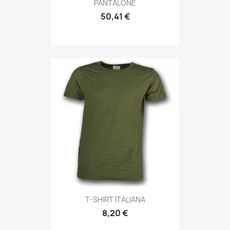
Anteprima

PANTALONE
50,41 €
Anteprima

T-SHIRT ITALIANA
8,20 €