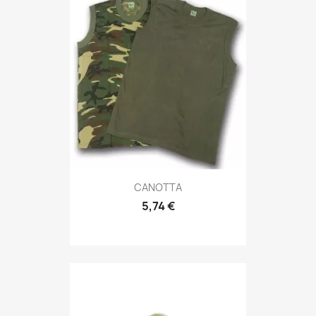
Anteprima

CANOTTA
5,74 €