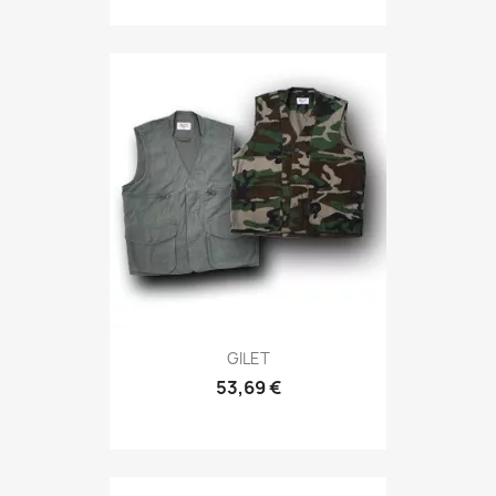
Anteprima

GILET
53,69 €