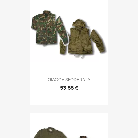
Anteprima

GIACCA SFODERATA
53,55 €