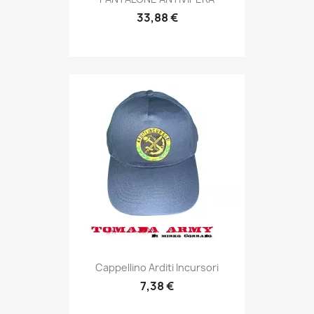
33,88 €
Anteprima

Cappellino Arditi Incursori
7,38 €