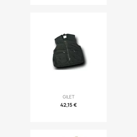
Anteprima

GILET
42,15 €