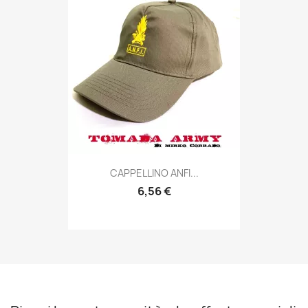
Anteprima

CAPPELLINO ANFI...
6,56 €