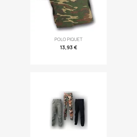
Anteprima

POLO PIQUET
13,93 €