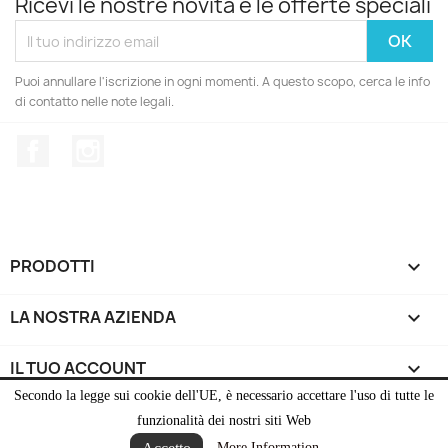
Ricevi le nostre novità e le offerte speciali
Puoi annullare l'iscrizione in ogni momenti. A questo scopo, cerca le info
di contatto nelle note legali.
Facebook
Instagram
PRODOTTI

LA NOSTRA AZIENDA

IL TUO ACCOUNT

Secondo la legge sui cookie dell'UE, è necessario accettare l'uso di tutte le
INFORMAZIONI NEGOZIO
keyboard_arrow_down
funzionalità dei nostri siti Web
More Information