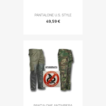
Anteprima

PANTALONE U.S. STYLE
49,59 €
Anteprima

PANTALONE ANTIVIPERA