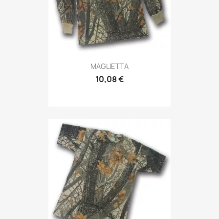
Anteprima

MAGLIETTA
10,08 €