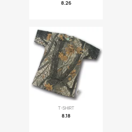
8.26
Quick view

T-SHIRT
8.18