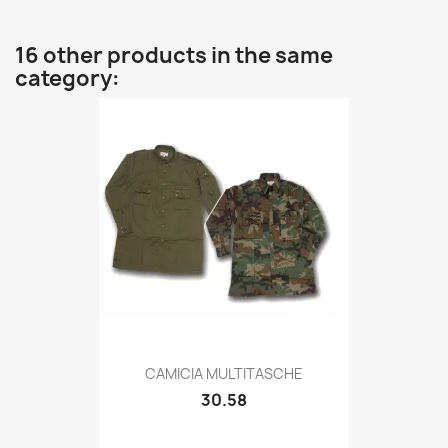
16 other products in the same
category:
Quick view

CAMICIA MULTITASCHE
30.58