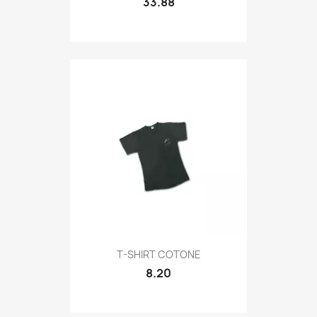
33.88
Quick view

T-SHIRT COTONE
8.20