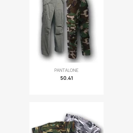
Quick view

PANTALONE
50.41