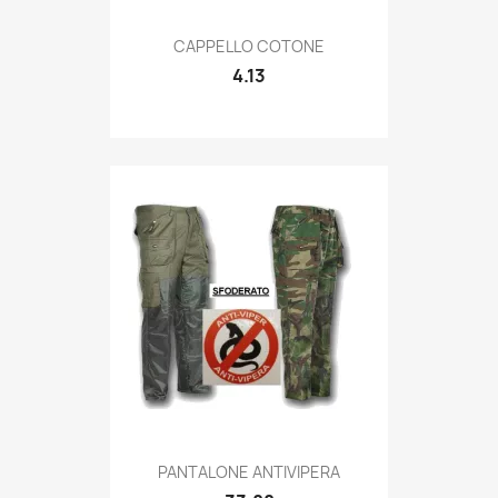
Quick view

CAPPELLO COTONE
4.13
Quick view

PANTALONE ANTIVIPERA