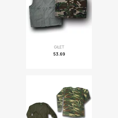
Quick view

GILET
53.69