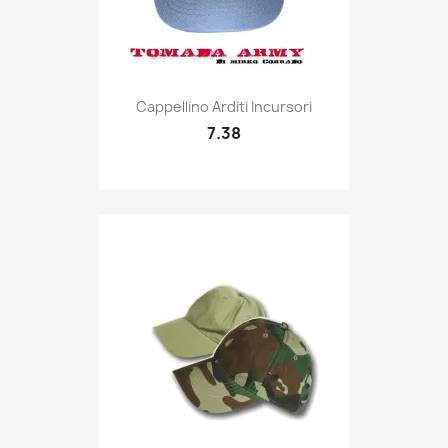
Quick view

Cappellino Arditi Incursori
7.38