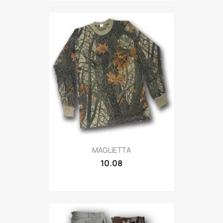
Quick view

MAGLIETTA
10.08