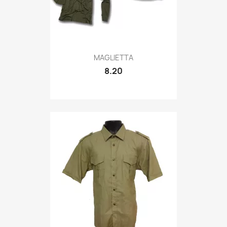
Quick view

MAGLIETTA
8.20