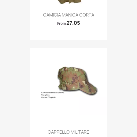
Quick view

CAMICIA MANICA CORTA
27.05
From
Quick view

CAPPELLO MILITARE