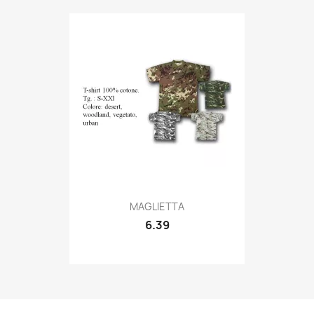
Quick view

MAGLIETTA
6.39