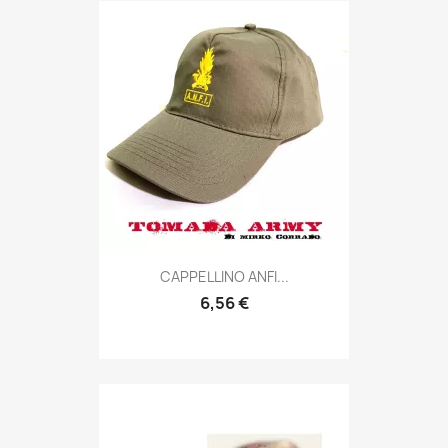
Anteprima

CAPPELLINO ANFI...
6,56 €