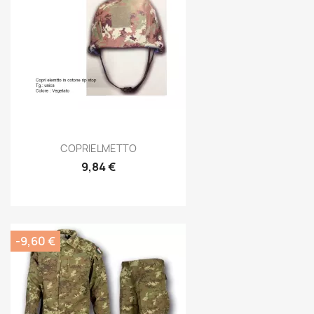
Anteprima

COPRIELMETTO
9,84 €
-9,60 €