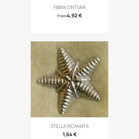
Anteprima

FIBBIA CINTURA
4,92 €
From
Anteprima

STELLA RICAMATA
1,64 €