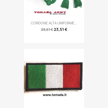
Anteprima

CORDONE ALTA UNIFORME...
23,51 €
29,51 €