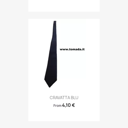
Anteprima

CRAVATTA BLU
4,10 €
From