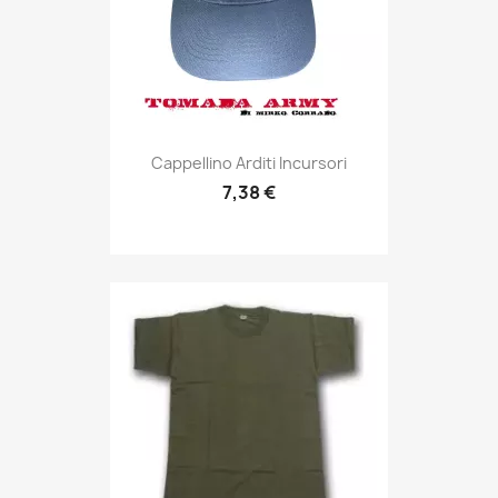
Anteprima

Cappellino Arditi Incursori
7,38 €