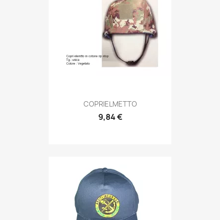
Anteprima

COPRIELMETTO
9,84 €