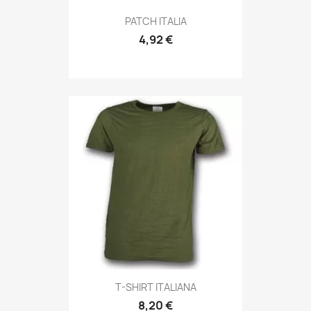
Anteprima

PATCH ITALIA
4,92 €
Anteprima

T-SHIRT ITALIANA
8,20 €