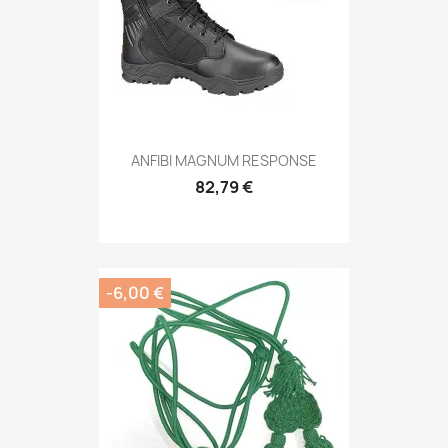
Anteprima

ANFIBI MAGNUM RESPONSE
82,79 €
-6,00 €