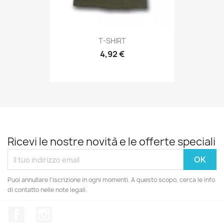
Anteprima

T-SHIRT
4,92 €
Ricevi le nostre novità e le offerte speciali
Puoi annullare l'iscrizione in ogni momenti. A questo scopo, cerca le info
di contatto nelle note legali.
Facebook
Instagram