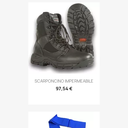
Anteprima

SCARPONCINO IMPERMEABILE
97,54 €