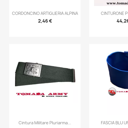
Anteprima
Ante


CORDONCINO ARTIGLIERIA ALPINA
CINTURONE P
2,46 €
44,2
Anteprima
Ante


Cintura Militare Pluriarma...
FASCIA BLU UFF