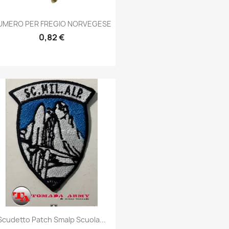
Anteprima

UMERO PER FREGIO NORVEGESE
0,82 €
Anteprima

Scudetto Patch Smalp Scuola...