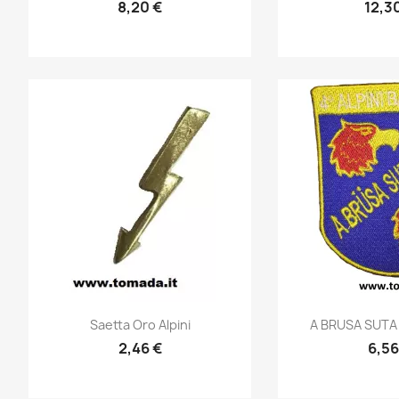
8,20 €
12,3
Anteprima
Ante


Saetta Oro Alpini
A BRUSA SUTA L
2,46 €
6,56