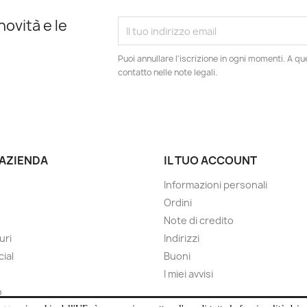
novità e le
Puoi annullare l'iscrizione in ogni momenti. A qu
contatto nelle note legali.
 AZIENDA
IL TUO ACCOUNT
Informazioni personali
Ordini
Note di credito
uri
Indirizzi
cial
Buoni
I miei avvisi
o