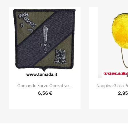
Anteprima
Ante


Comando Forze Operative...
Nappina Gialla P
6,56 €
2,95