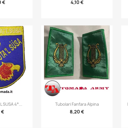
0 €
4,10 €
prima
Anteprima

 SUSA 4°...
Tubolari Fanfara Alpina
 €
8,20 €