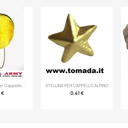
prima
Anteprima

er Cappello...
STELLINA PER CAPPELLO ALPINO
 €
0,41 €