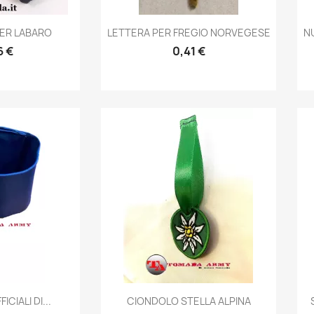
prima
Anteprima

ER LABARO
LETTERA PER FREGIO NORVEGESE
N
6 €
0,41 €
prima
Anteprima

ICIALI DI...
CIONDOLO STELLA ALPINA