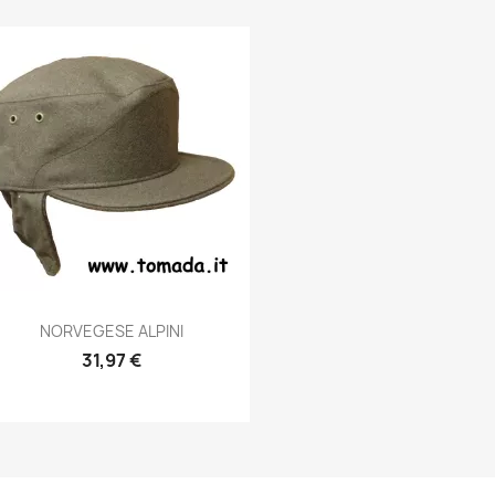
Anteprima

NORVEGESE ALPINI
31,97 €