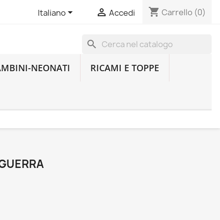
shopping_cart


Carrello
(0)
Italiano
Accedi
search
AMBINI-NEONATI
RICAMI E TOPPE
 GUERRA