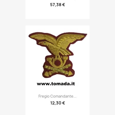
57,38 €
Anteprima

Fregio Comandante...
12,30 €