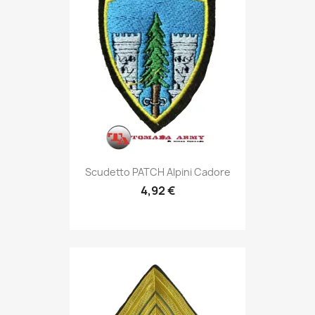
Anteprima

Scudetto PATCH Alpini Cadore
4,92 €