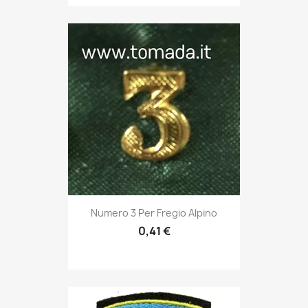
Anteprima

Numero 3 Per Fregio Alpino
0,41 €