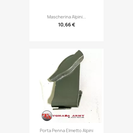
Anteprima

Mascherina Alpini...
10,66 €
Anteprima

Porta Penna Elmetto Alpini