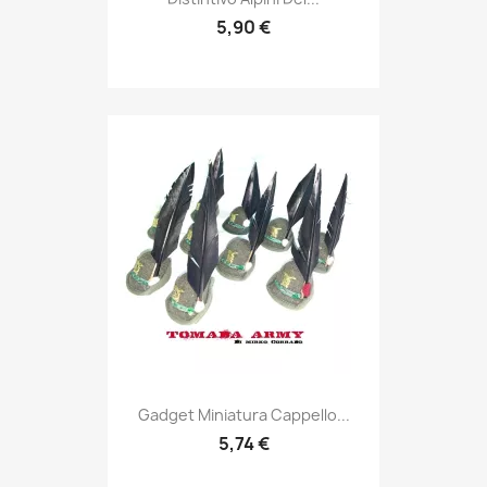
5,90 €
Anteprima

Gadget Miniatura Cappello...
5,74 €