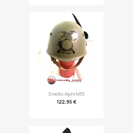
Anteprima

Emetto Alpini M33
122,95 €