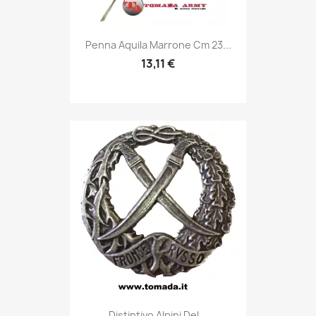
Anteprima

Penna Aquila Marrone Cm 23...
13,11 €
Anteprima

Distintivo Alpini Del...