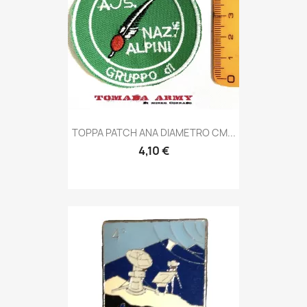
Anteprima

TOPPA PATCH ANA DIAMETRO CM...
4,10 €