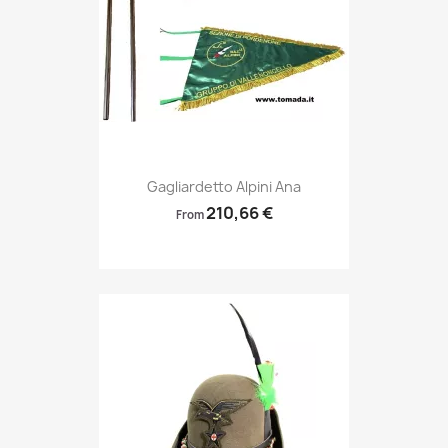
Anteprima

Gagliardetto Alpini Ana
210,66 €
From