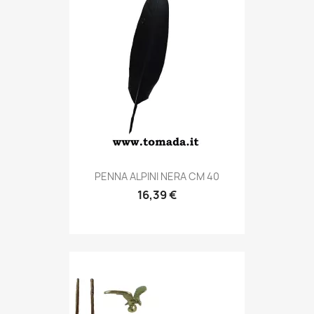
Anteprima

PENNA ALPINI NERA CM 40
16,39 €