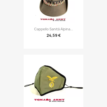
Anteprima

Cappello Sanità Alpina...
24,59 €