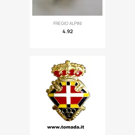
Quick view

FREGIO ALPINI
4.92