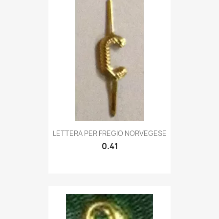
Quick view

LETTERA PER FREGIO NORVEGESE
0.41