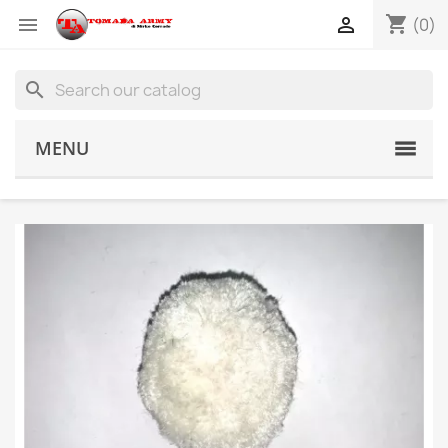
shopping_cart


(0)
search
MENU