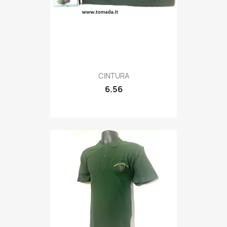
Quick view

CINTURA
6.56