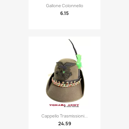
Quick view

Gallone Colonnello
6.15
Quick view

Cappello Trasmissioni...
24.59