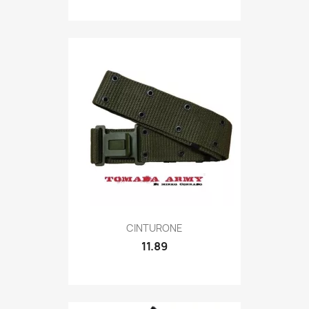
Quick view

CINTURONE
11.89