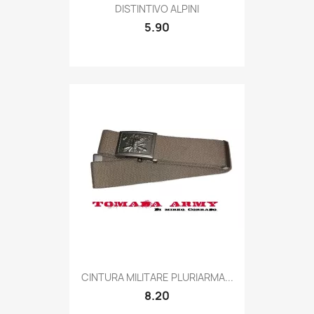
Quick view

DISTINTIVO ALPINI
5.90
Quick view

CINTURA MILITARE PLURIARMA...
8.20