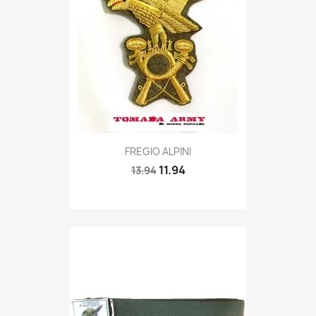
Quick view

FREGIO ALPINI
11.94
13.94