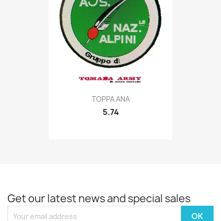
Quick view

TOPPA ANA
5.74
Get our latest news and special sales