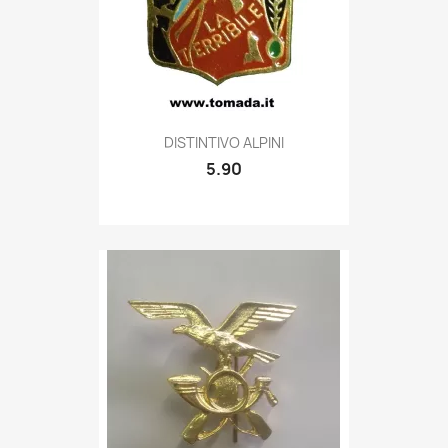
Quick view

DISTINTIVO ALPINI
5.90