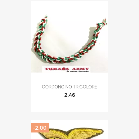
Quick view

CORDONCINO TRICOLORE
2.46
-2.00