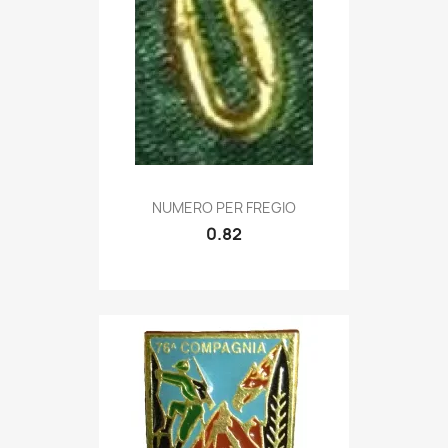
Quick view

NUMERO PER FREGIO
0.82