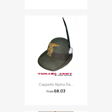
Quick view

Cappello Alpino Da...
68.03
From