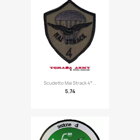
Quick view

Scudetto Mai Strack 4°...
5.74