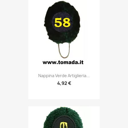
Anteprima

Nappina Verde Artiglieria...
4,92 €