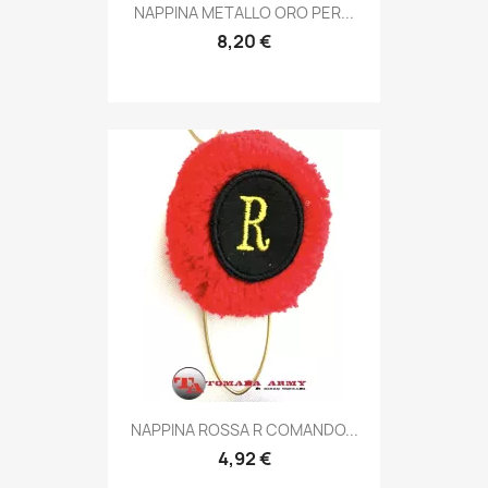
Anteprima

NAPPINA METALLO ORO PER...
8,20 €
Anteprima

NAPPINA ROSSA R COMANDO...
4,92 €