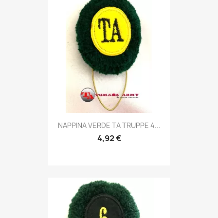
Anteprima

NAPPINA VERDE TA TRUPPE 4...
4,92 €