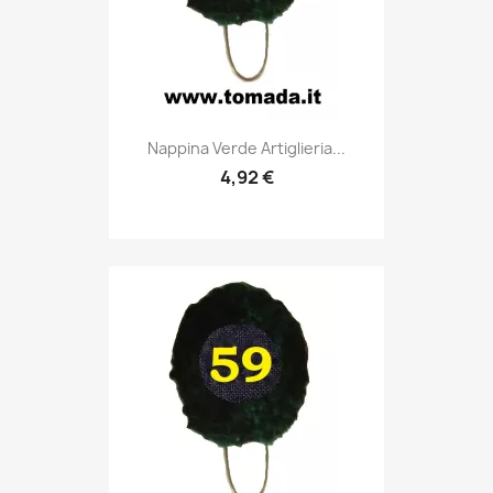
Anteprima

Nappina Verde Artiglieria...
4,92 €