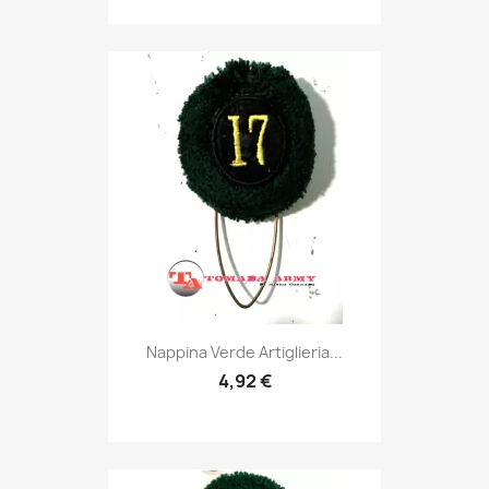
Anteprima

Nappina Verde Artiglieria...
4,92 €