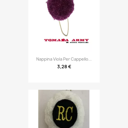
Anteprima

Nappina Viola Per Cappello...
3,28 €