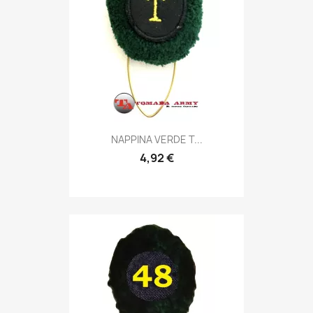
Anteprima

NAPPINA VERDE T...
4,92 €