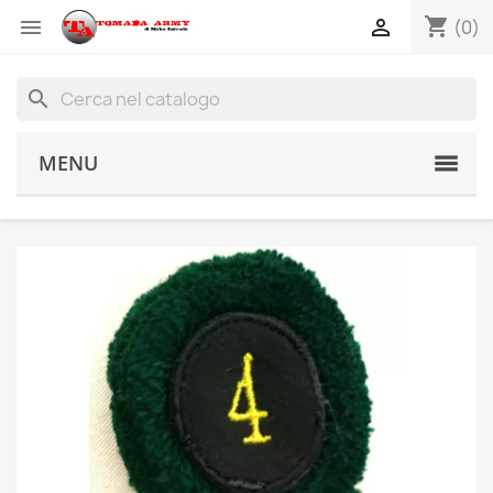
shopping_cart


(0)
search
MENU