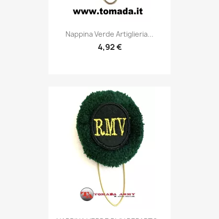
Anteprima

Nappina Verde Artiglieria...
4,92 €
Anteprima