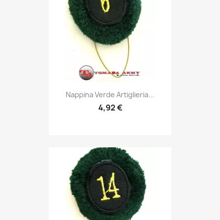
Anteprima

Nappina Verde Artiglieria...
4,92 €