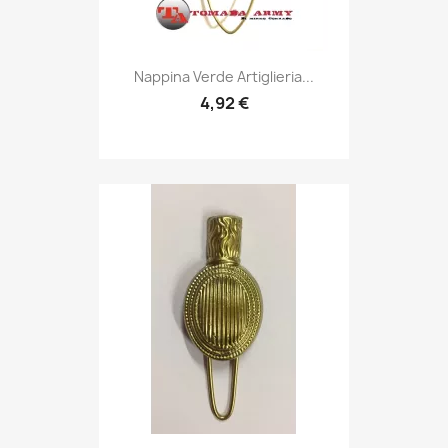
Anteprima

Nappina Verde Artiglieria...
4,92 €