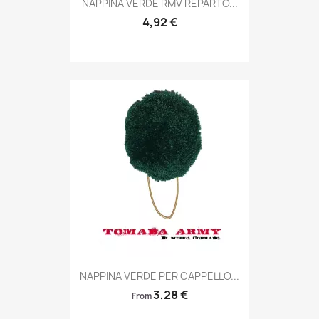

NAPPINA VERDE RMV REPARTO...
4,92 €
Anteprima

NAPPINA VERDE PER CAPPELLO...
3,28 €
From