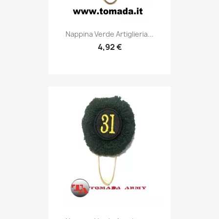
Anteprima

Nappina Verde Artiglieria...
4,92 €
Anteprima