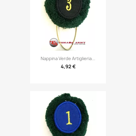
Anteprima

Nappina Verde Artiglieria...
4,92 €