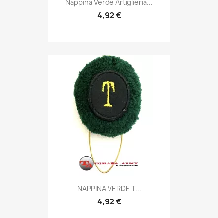

Nappina Verde Artiglieria...
4,92 €
Anteprima

NAPPINA VERDE T...
4,92 €