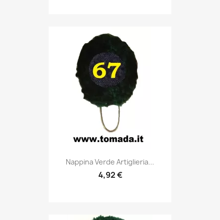
Anteprima

Nappina Verde Artiglieria...
4,92 €