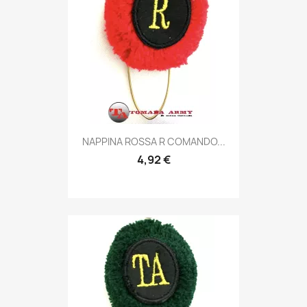
Anteprima

NAPPINA ROSSA R COMANDO...
4,92 €