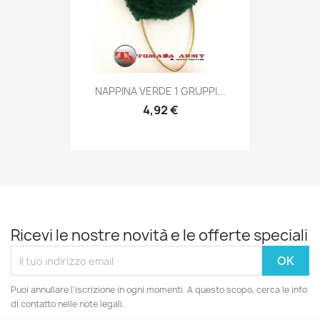
Anteprima

NAPPINA VERDE 1 GRUPPI...
4,92 €
Ricevi le nostre novità e le offerte speciali
Puoi annullare l'iscrizione in ogni momenti. A questo scopo, cerca le info
di contatto nelle note legali.