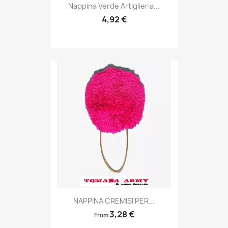
Anteprima

Nappina Verde Artiglieria...
4,92 €
Anteprima

NAPPINA CREMISI PER...
3,28 €
From