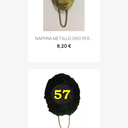
Anteprima

NAPPINA METALLO ORO PER...
8,20 €