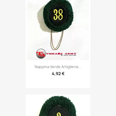
Anteprima

Nappina Verde Artiglieria...
4,92 €