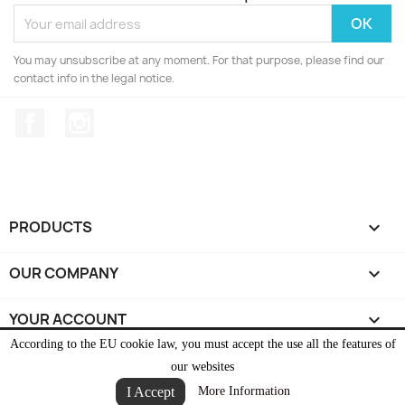
You may unsubscribe at any moment. For that purpose, please find our
contact info in the legal notice.
Facebook
Instagram
PRODUCTS

OUR COMPANY

YOUR ACCOUNT

According to the EU cookie law, you must accept the use all the features of
STORE INFORMATION
keyboard_arrow_down
our websites
I Accept
More Information
© 2026 - Ecommerce software by PrestaShop™