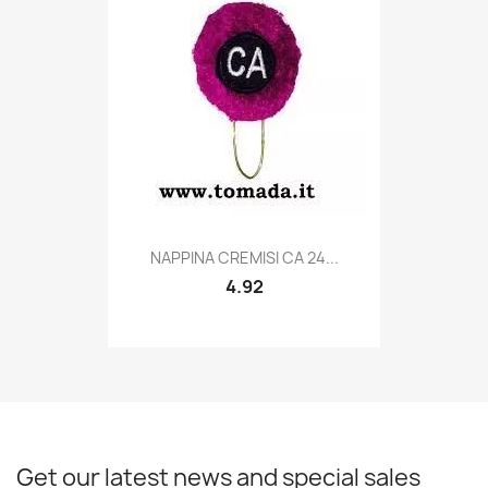
Quick view

NAPPINA CREMISI CA 24...
4.92
Get our latest news and special sales