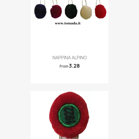
Quick view

NAPPINA ALPINO
3.28
From