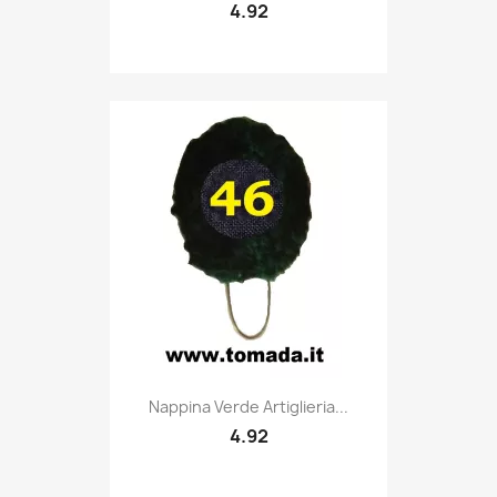
4.92
Quick view

Nappina Verde Artiglieria...
4.92