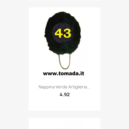
Quick view

Nappina Verde Artiglieria...
4.92