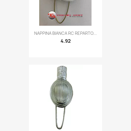
Quick view

NAPPINA BIANCA RC REPARTO...
4.92