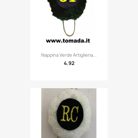
Quick view

Nappina Verde Artiglieria...
4.92