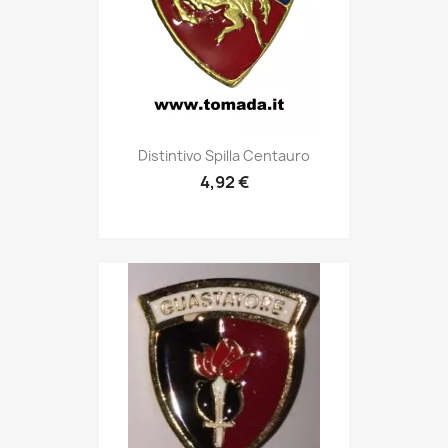
Anteprima

Distintivo Spilla Centauro
4,92 €