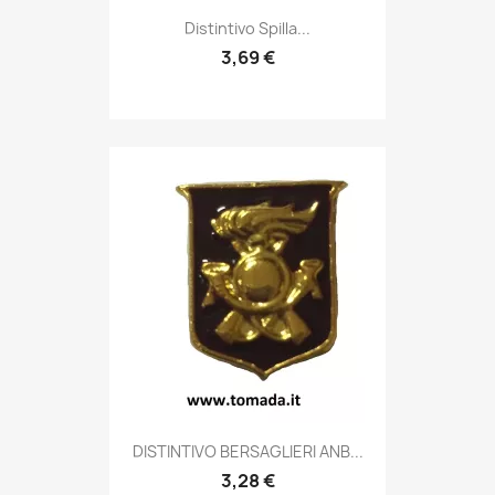
Anteprima

Distintivo Spilla...
3,69 €
Anteprima

DISTINTIVO BERSAGLIERI ANB...
3,28 €