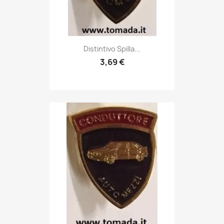
Anteprima

Distintivo Spilla...
3,69 €