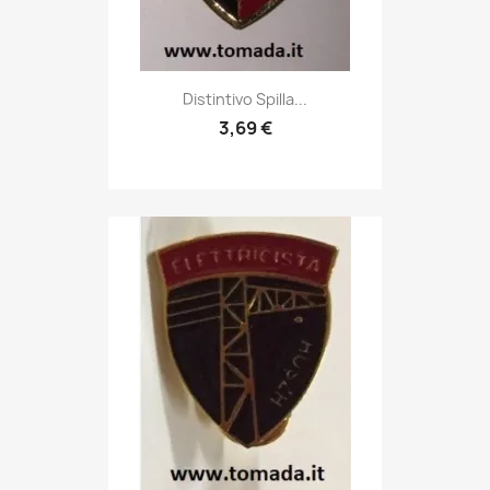
Anteprima

Distintivo Spilla...
3,69 €