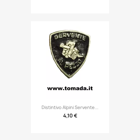
Anteprima

Distintivo Alpini Servente...
4,10 €