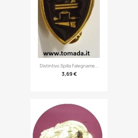
Anteprima

Distintivo Spilla Falegname...
3,69 €