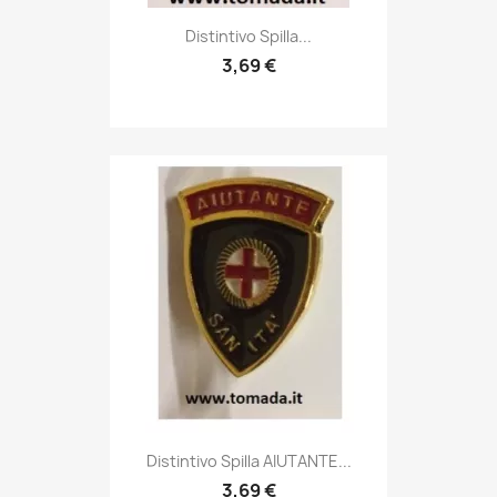
Anteprima

Distintivo Spilla...
3,69 €
Anteprima

Distintivo Spilla AIUTANTE...
3,69 €