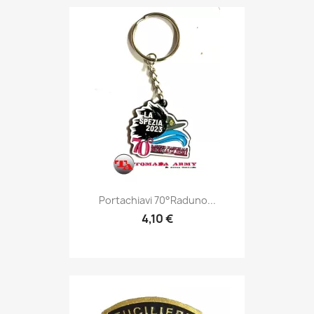
Anteprima

Portachiavi 70°Raduno...
4,10 €