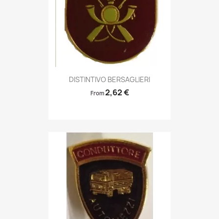
Anteprima

DISTINTIVO BERSAGLIERI
2,62 €
From