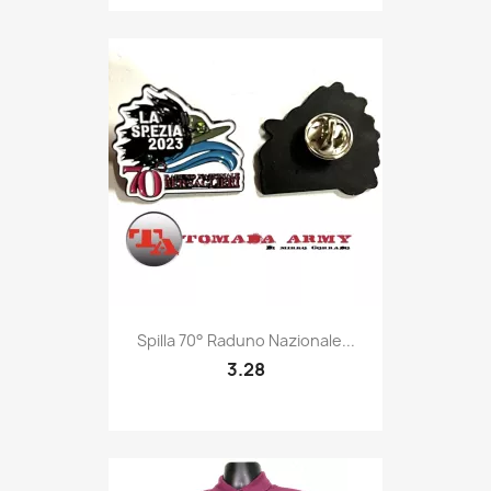
Quick view

Spilla 70° Raduno Nazionale...
3.28