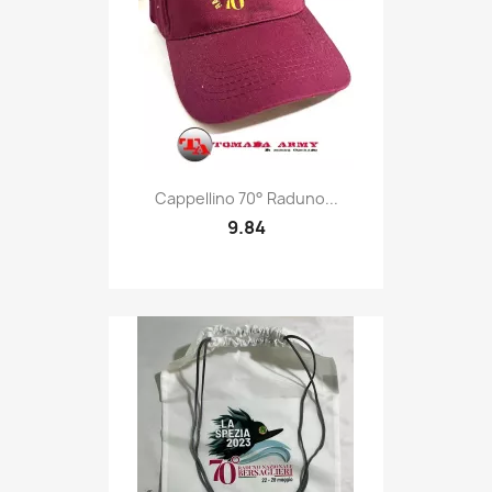
Quick view

Cappellino 70° Raduno...
9.84