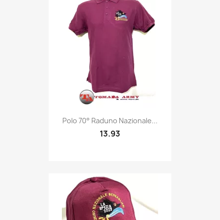
Quick view

Polo 70° Raduno Nazionale...
13.93