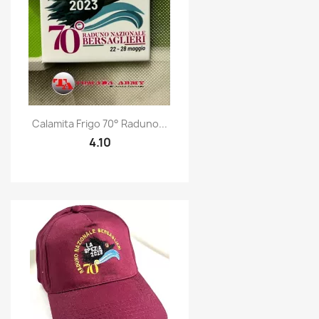
Quick view

Calamita Frigo 70° Raduno...
4.10