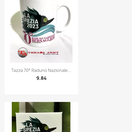
Quick view

Tazza 70° Raduno Nazionale...
9.84