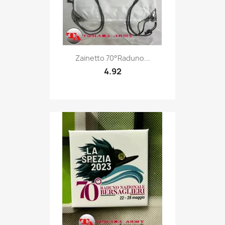
Quick view

Zainetto 70°Raduno...
4.92