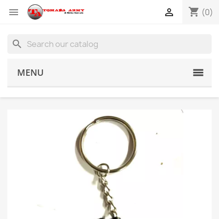
shopping_cart


(0)
search
MENU