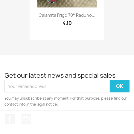
Quick view

Calamita Frigo 70° Raduno...
4.10
Get our latest news and special sales
You may unsubscribe at any moment. For that purpose, please find our
contact info in the legal notice.
Facebook
Instagram