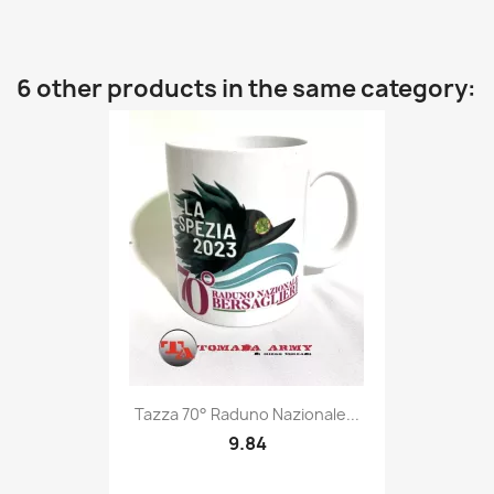
6 other products in the same category:
Quick view

Tazza 70° Raduno Nazionale...
9.84