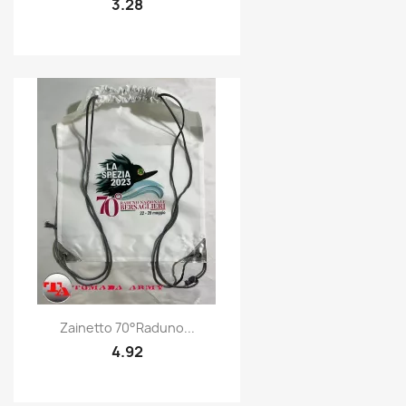
3.28
Quick view

Zainetto 70°Raduno...
4.92