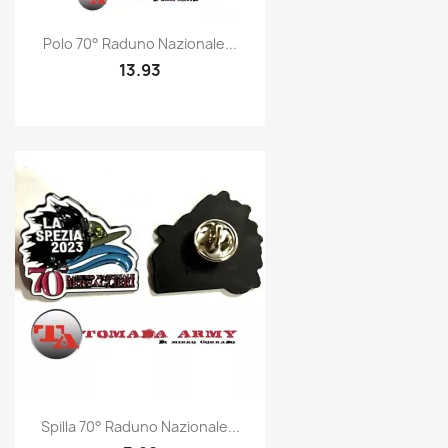
Quick view

Polo 70° Raduno Nazionale...
13.93
Quick view

Spilla 70° Raduno Nazionale...