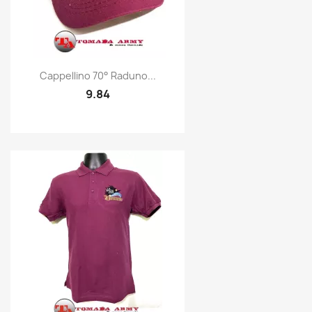
Quick view

Cappellino 70° Raduno...
9.84