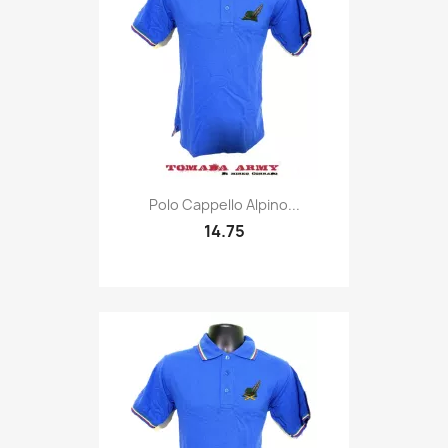
Quick view

Polo Cappello Alpino...
14.75