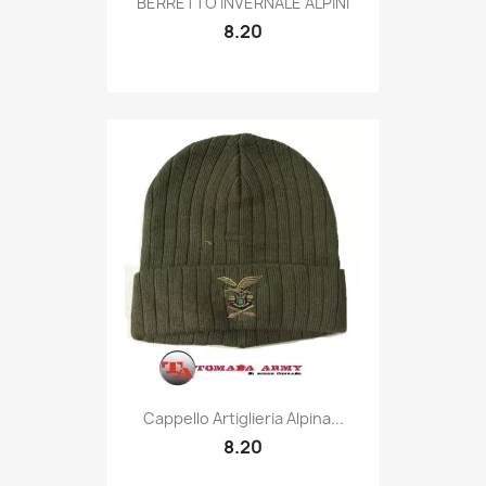
BERRETTO INVERNALE ALPINI
8.20
Quick view

Cappello Artiglieria Alpina...
8.20