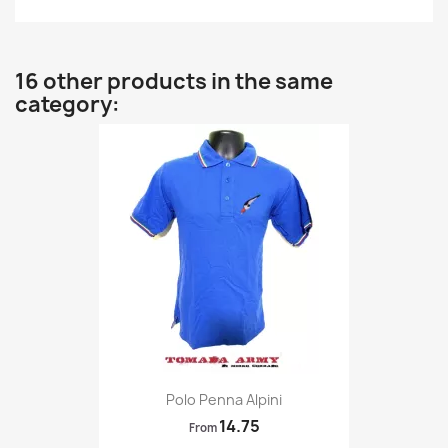
16 other products in the same
category:
Quick view

Polo Penna Alpini
14.75
From