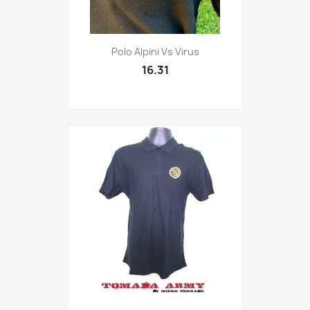
Quick view

Polo Alpini Vs Virus
16.31