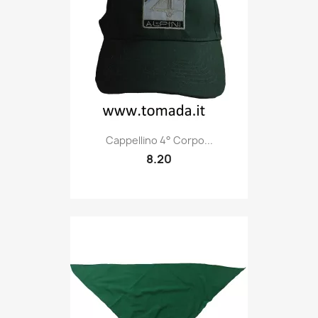
Quick view

Cappellino 4° Corpo...
8.20