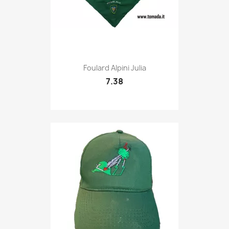
Quick view

Foulard Alpini Julia
7.38