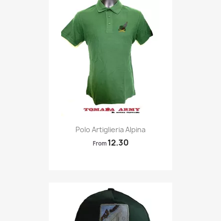
Quick view

Polo Artiglieria Alpina
12.30
From