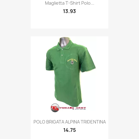
Quick view

Maglietta T-Shirt Polo...
13.93
Quick view

POLO BRIGATA ALPINA TRIDENTINA
14.75