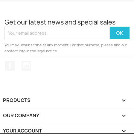
Get our latest news and special sales
You may unsubscribe at any moment. For that purpose, please find our
contact info in the legal notice.
Facebook
Instagram
PRODUCTS

OUR COMPANY

YOUR ACCOUNT
