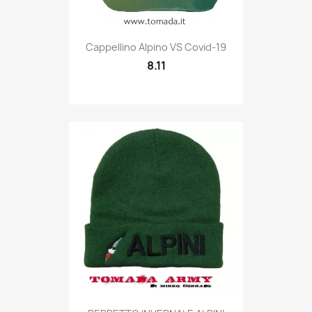
Quick view

Cappellino Alpino VS Covid-19
8.11
Quick view
