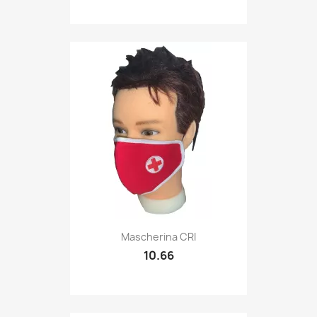
Quick view

Mascherina CRI
10.66