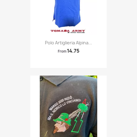
Quick view

Polo Artiglieria Alpina...
14.75
From