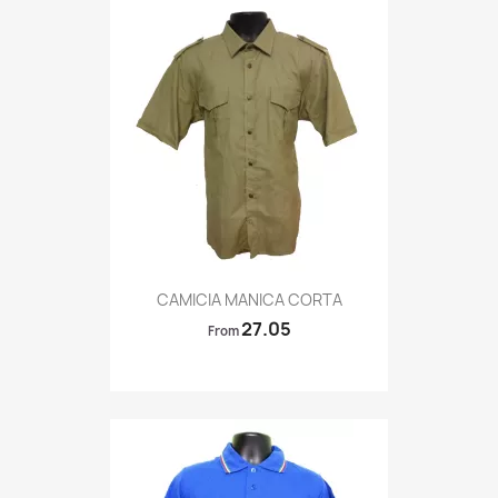
Quick view

CAMICIA MANICA CORTA
27.05
From