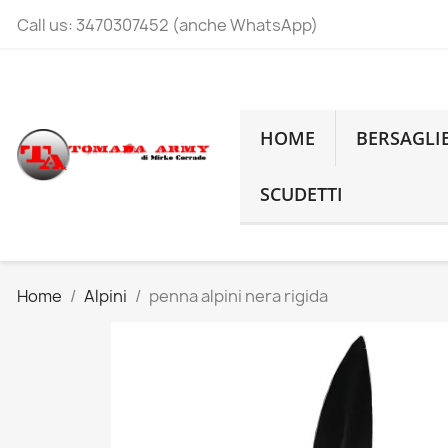
Call us:
3470307452 (anche WhatsApp)
HOME
BERSAGLI
SCUDETTI
Home
Alpini
penna alpini nera rigida