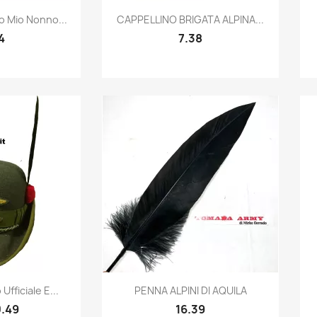
k view
Quick view

o Mio Nonno...
CAPPELLINO BRIGATA ALPINA...
4
7.38
k view
Quick view

Ufficiale E...
PENNA ALPINI DI AQUILA
.49
16.39