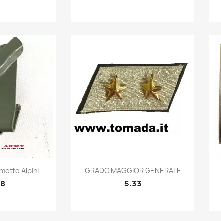
k view
Quick view

metto Alpini
GRADO MAGGIOR GENERALE
38
5.33