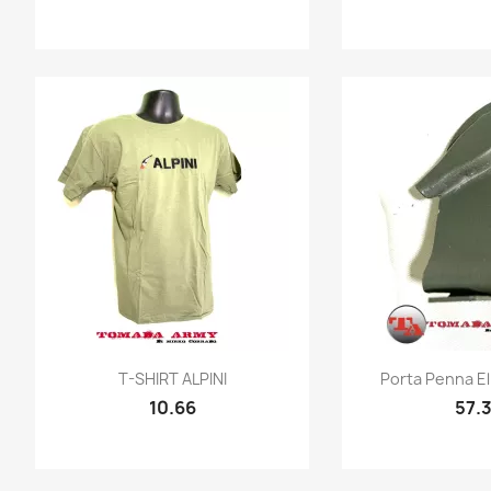
Quick view
Quic


T-SHIRT ALPINI
Porta Penna El
10.66
57.