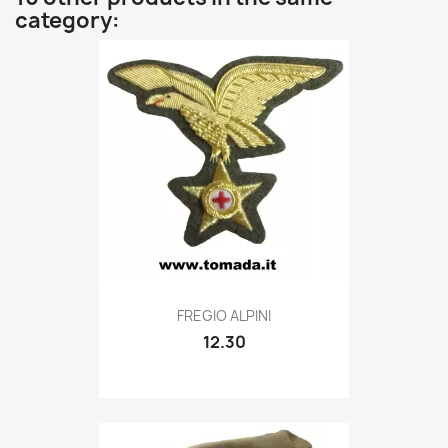
category:
Quick view

FREGIO ALPINI
12.30