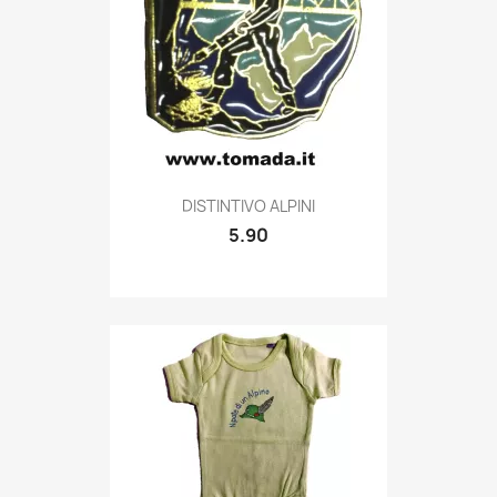
Quick view

DISTINTIVO ALPINI
5.90