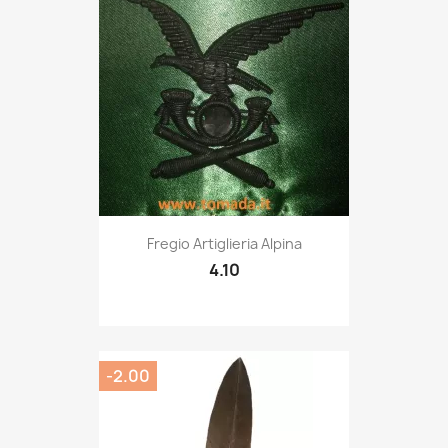
Quick view

Fregio Artiglieria Alpina
4.10
-2.00