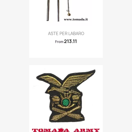
Quick view

ASTE PER LABARO
213.11
From