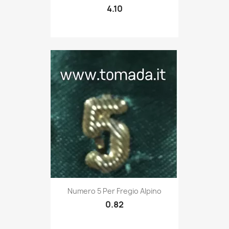
4.10
Quick view

Numero 5 Per Fregio Alpino
0.82