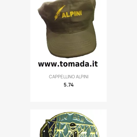
Quick view

CAPPELLINO ALPINI
5.74