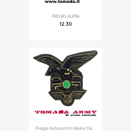
Quick view

FREGIO ALPINI
12.30
Quick view

Fregio Autocentro Alpino Da...