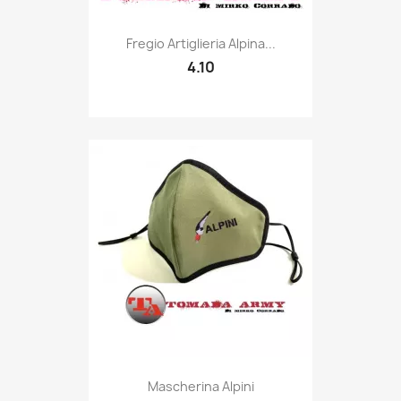
Quick view

Fregio Artiglieria Alpina...
4.10
Quick view

Mascherina Alpini