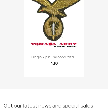
Quick view

Fregio Alpini Paracadutisti...
4.10
Get our latest news and special sales