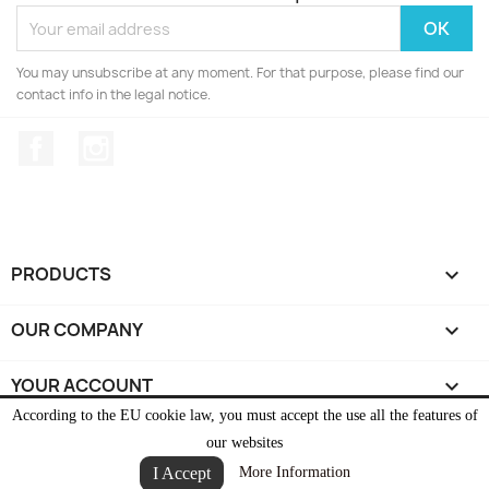
You may unsubscribe at any moment. For that purpose, please find our
contact info in the legal notice.
Facebook
Instagram
PRODUCTS

OUR COMPANY

YOUR ACCOUNT

According to the EU cookie law, you must accept the use all the features of
STORE INFORMATION
keyboard_arrow_down
our websites
I Accept
More Information
© 2026 - Ecommerce software by PrestaShop™