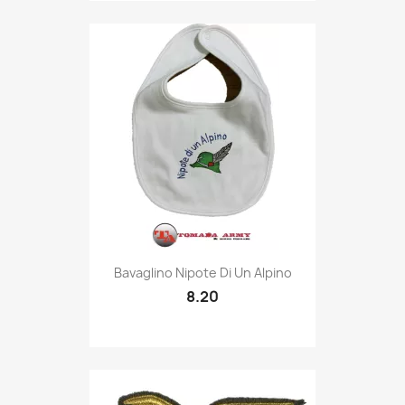
Quick view

Bavaglino Nipote Di Un Alpino
8.20