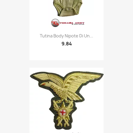
Quick view

Tutina Body Nipote Di Un...
9.84