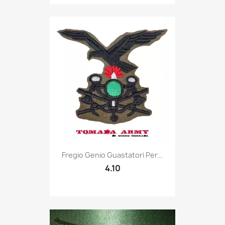
Quick view

Fregio Genio Guastatori Per...
4.10