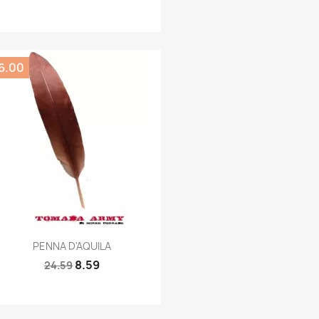
6.00
Quick view

PENNA D'AQUILA
8.59
24.59