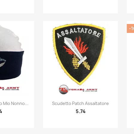
-1
k view
Quick view

o Mio Nonno...
Scudetto Patch Assaltatore
4
5.74