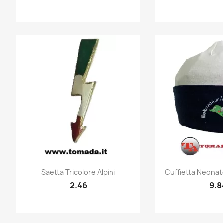
Quick view
Quic


Saetta Tricolore Alpini
Cuffietta Neonat
2.46
9.8