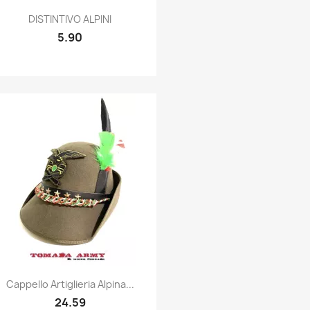
Quick view

DISTINTIVO ALPINI
5.90
Quick view

Cappello Artiglieria Alpina...
24.59