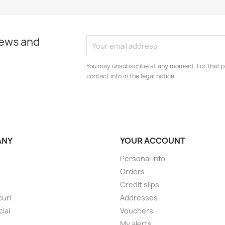
news and
You may unsubscribe at any moment. For that p
contact info in the legal notice.
ANY
YOUR ACCOUNT
Personal info
Orders
Credit slips
uri
Addresses
cial
Vouchers
My alerts