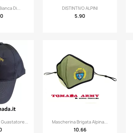
k view
Quick view

ianca Di...
DISTINTIVO ALPINI
30
5.90
k view
Quick view

 Guastatore...
Mascherina Brigata Alpina...
0
10.66