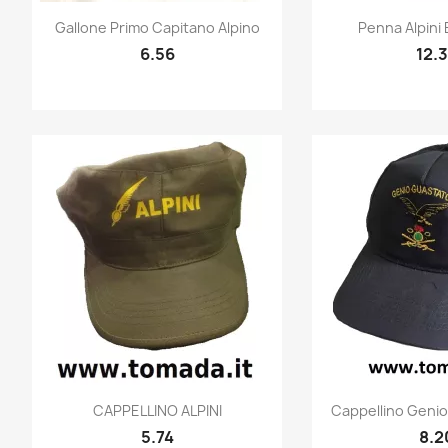
Quick view
Quic


Gallone Primo Capitano Alpino
Penna Alpini B
6.56
12.
Quick view
Quic


CAPPELLINO ALPINI
Cappellino Genio
5.74
8.2