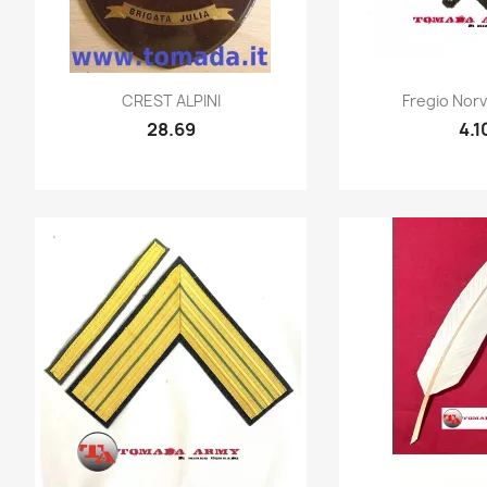
Quick view
Quic


CREST ALPINI
Fregio Norv
28.69
4.1