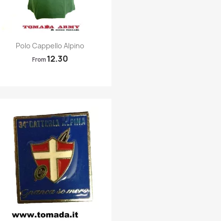
Quick view

Polo Cappello Alpino
12.30
From