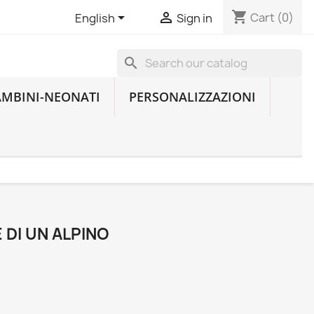
shopping_cart


Cart
(0)
English
Sign in
search
AMBINI-NEONATI
PERSONALIZZAZIONI
 DI UN ALPINO