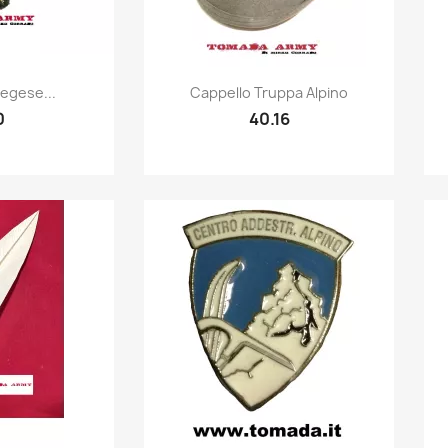
k view
Quick view

egese...
Cappello Truppa Alpino
0
40.16