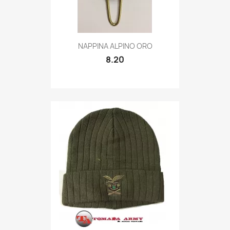
Quick view

NAPPINA ALPINO ORO
8.20