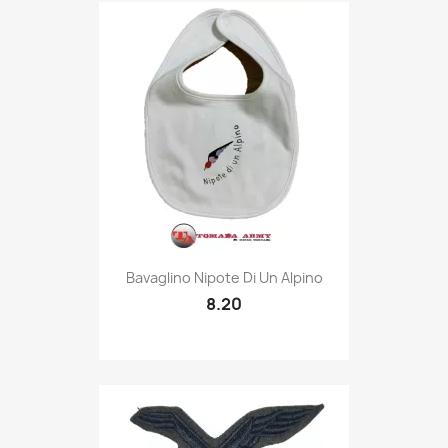
Quick view

Bavaglino Nipote Di Un Alpino
8.20