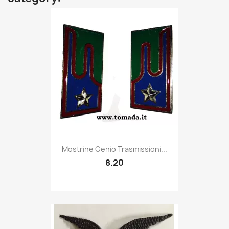
Quick view

Mostrine Genio Trasmissioni...
8.20