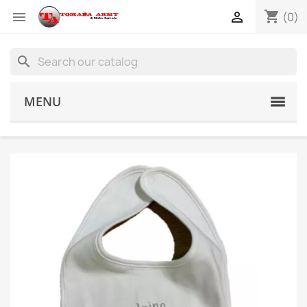
shopping_cart


(0)
search
MENU