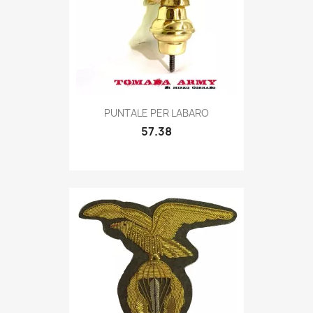
Quick view

PUNTALE PER LABARO
57.38