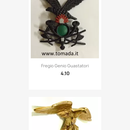
Quick view

Fregio Genio Guastatori
4.10