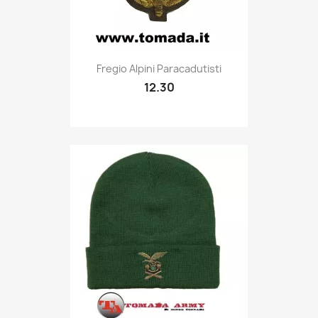
Quick view

Fregio Alpini Paracadutisti
12.30