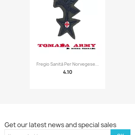
Quick view

Fregio Sanità Per Norvegese...
4.10
Get our latest news and special sales