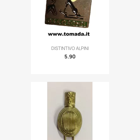
Quick view

DISTINTIVO ALPINI
5.90