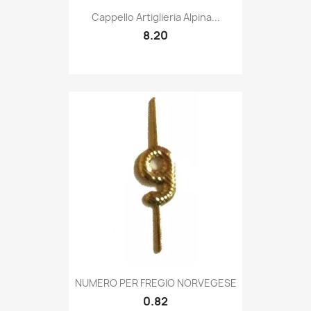
Quick view

Cappello Artiglieria Alpina...
8.20
Quick view

NUMERO PER FREGIO NORVEGESE
0.82