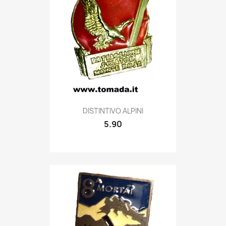
Quick view

DISTINTIVO ALPINI
5.90