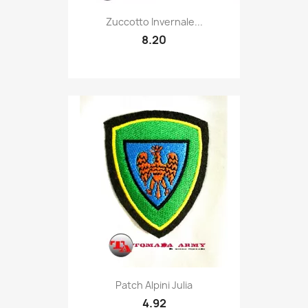
Quick view

Zuccotto Invernale...
8.20
Quick view

Patch Alpini Julia
4.92