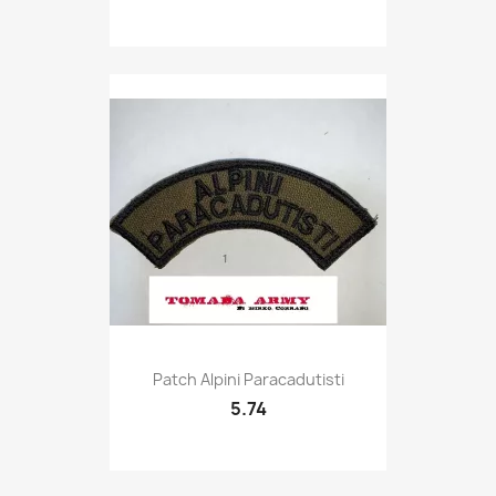
Quick view

Patch Alpini Paracadutisti
5.74