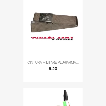
Quick view

CINTURA MILITARE PLURIARMA...
8.20