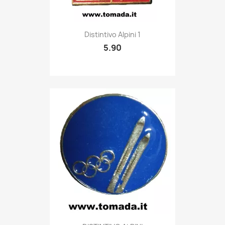
Quick view

Distintivo Alpini 1
5.90
Quick view