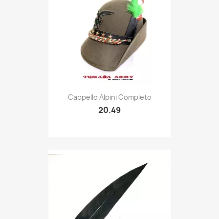
Quick view

Cappello Alpini Completo
20.49