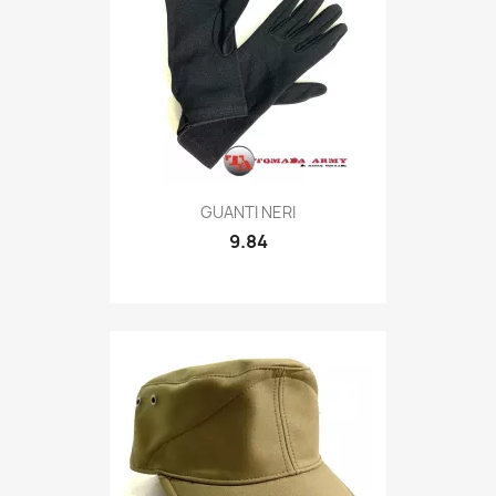
Quick view

GUANTI NERI
9.84