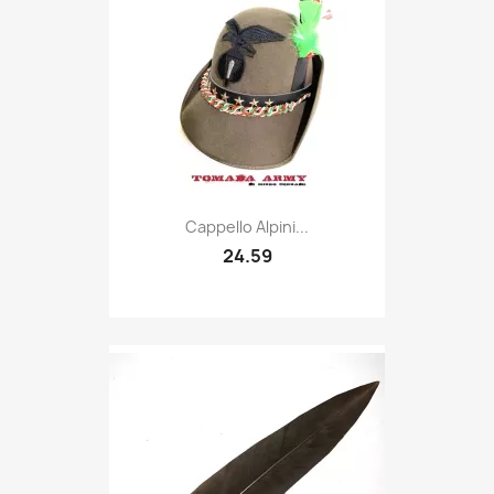
Quick view

Cappello Alpini...
24.59