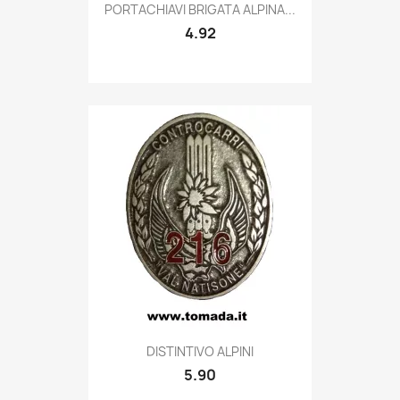
Quick view

PORTACHIAVI BRIGATA ALPINA...
4.92
Quick view

DISTINTIVO ALPINI
5.90