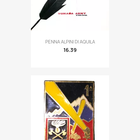
Quick view

PENNA ALPINI DI AQUILA
16.39