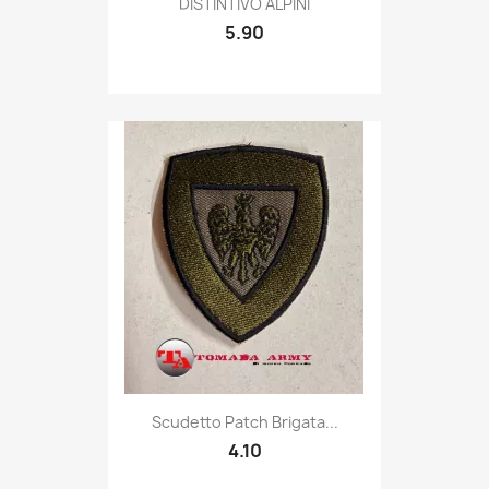

DISTINTIVO ALPINI
5.90
Quick view

Scudetto Patch Brigata...
4.10