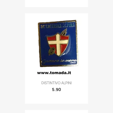
Quick view

DISTINTIVO ALPINI
5.90