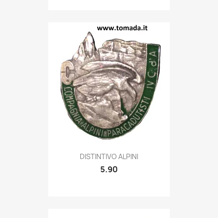
Quick view

DISTINTIVO ALPINI
5.90