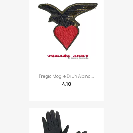
Quick view

Fregio Moglie Di Un Alpino...
4.10