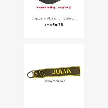
Quick view

Cappello Alpino Ufficiale E...
64.76
From