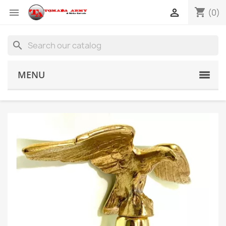
shopping_cart


(0)
search
MENU