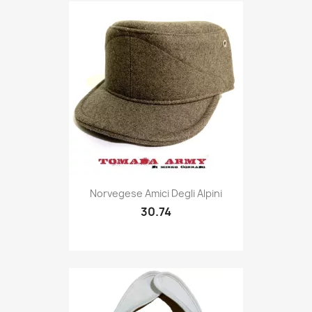
Quick view

Norvegese Amici Degli Alpini
30.74