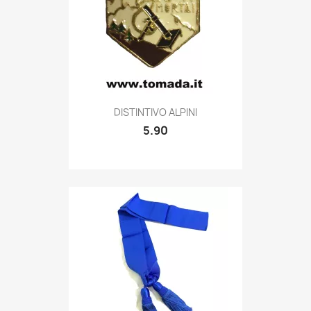
Quick view

DISTINTIVO ALPINI
5.90