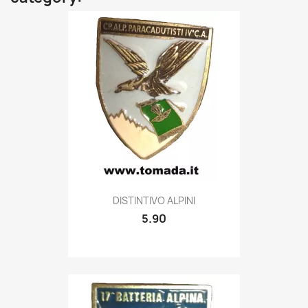
Quick view

DISTINTIVO ALPINI
5.90