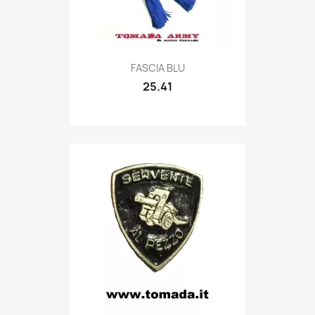
Quick view

FASCIA BLU
25.41