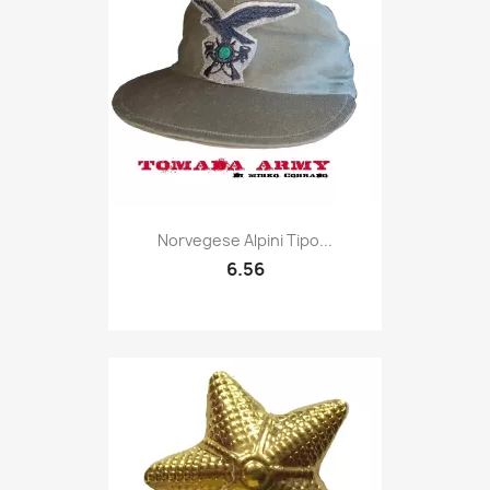
Quick view

Norvegese Alpini Tipo...
6.56