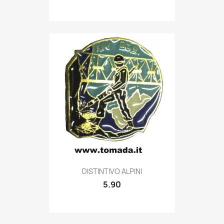
Quick view

DISTINTIVO ALPINI
5.90