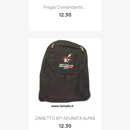
Quick view

Fregio Comandante...
12.30
Quick view

ZAINETTO 87° ADUNATA ALPINI
12.30