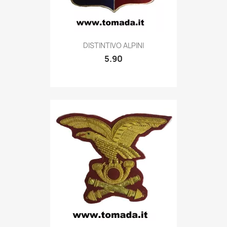
Quick view

DISTINTIVO ALPINI
5.90