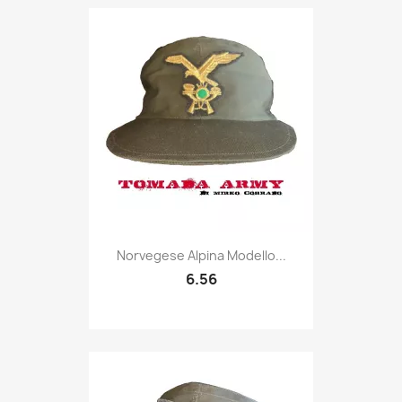
Quick view

Norvegese Alpina Modello...
6.56