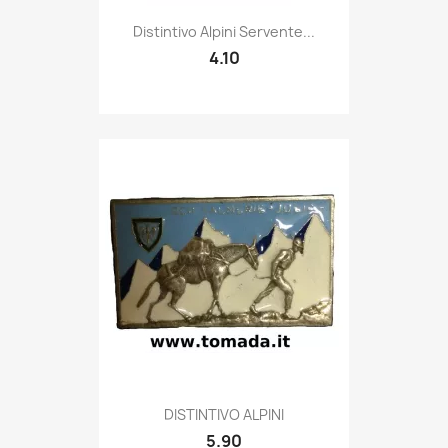
Quick view

Distintivo Alpini Servente...
4.10
Quick view

DISTINTIVO ALPINI
5.90