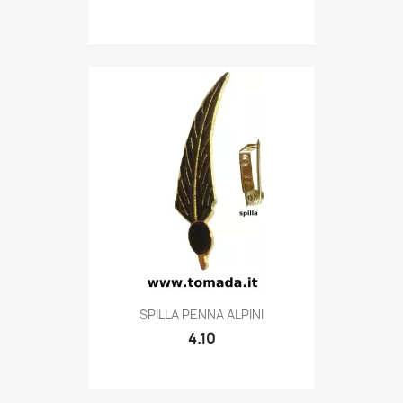
Quick view

SPILLA PENNA ALPINI
4.10