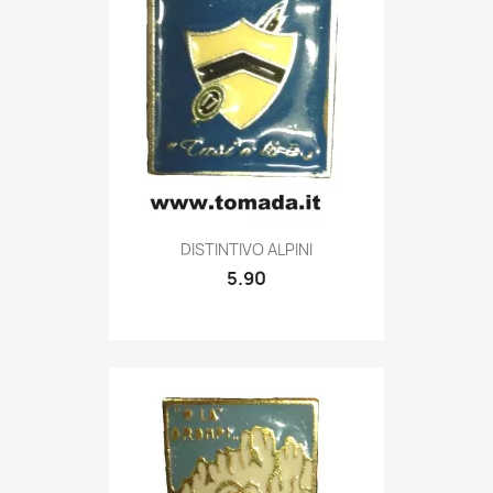
Quick view

DISTINTIVO ALPINI
5.90