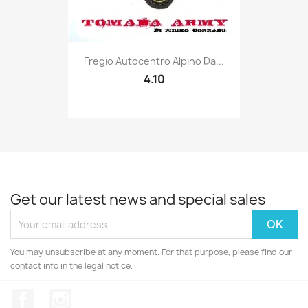
Quick view

Fregio Autocentro Alpino Da...
4.10
Get our latest news and special sales
You may unsubscribe at any moment. For that purpose, please find our
contact info in the legal notice.
Facebook
Instagram