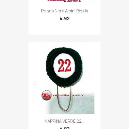
Quick view

Penna Nera Alpini Rigida
4.92
Quick view

NAPPINA VERDE 22...
4.92