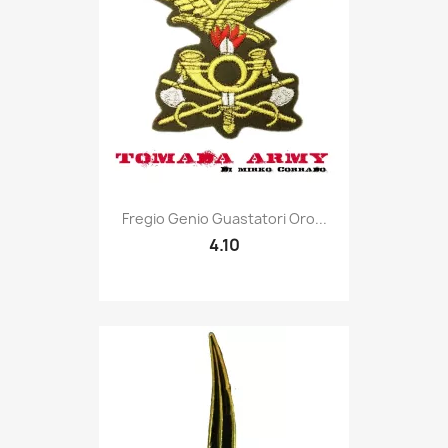
Quick view

Fregio Genio Guastatori Oro...
4.10