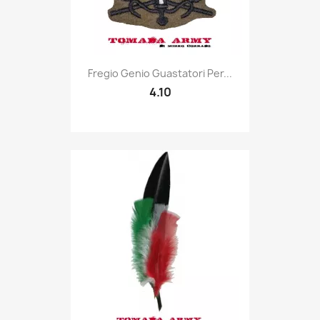
Quick view

Fregio Genio Guastatori Per...
4.10