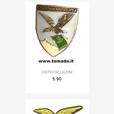
Quick view

DISTINTIVO ALPINI
5.90