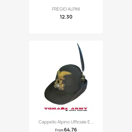
Quick view

FREGIO ALPINI
12.30
Quick view

Cappello Alpino Ufficiale E...
64.76
From