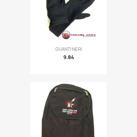
Quick view

GUANTI NERI
9.84