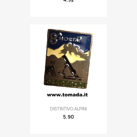
Quick view

DISTINTIVO ALPINI
5.90