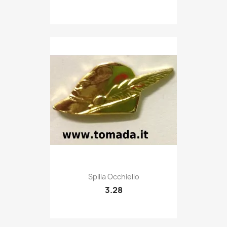
Quick view

Spilla Occhiello
3.28