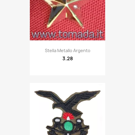
Quick view

Stella Metallo Argento
3.28