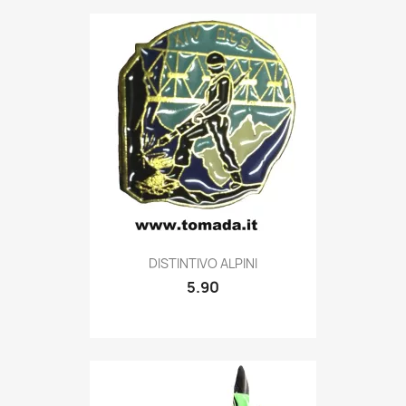
Quick view

DISTINTIVO ALPINI
5.90