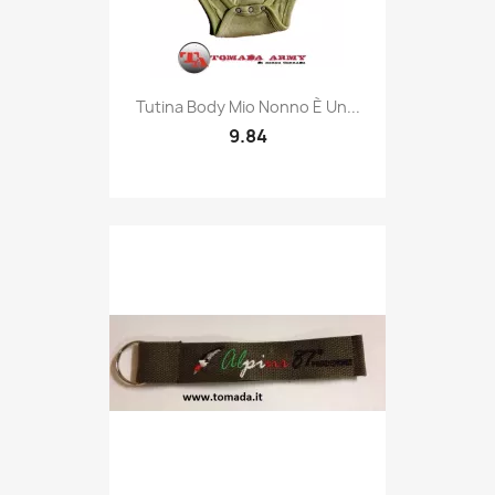
Quick view

Tutina Body Mio Nonno È Un...
9.84