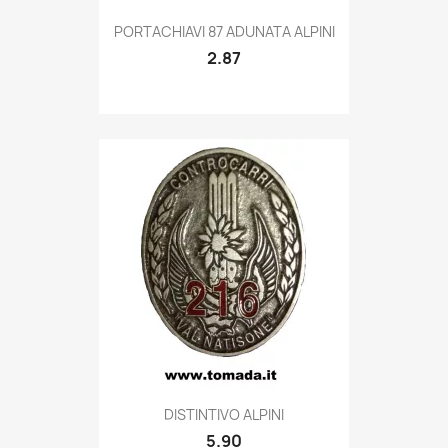
Quick view

PORTACHIAVI 87 ADUNATA ALPINI
2.87
Quick view

DISTINTIVO ALPINI
5.90