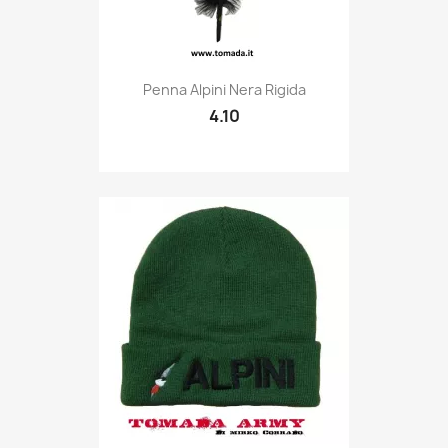
Quick view

Penna Alpini Nera Rigida
4.10