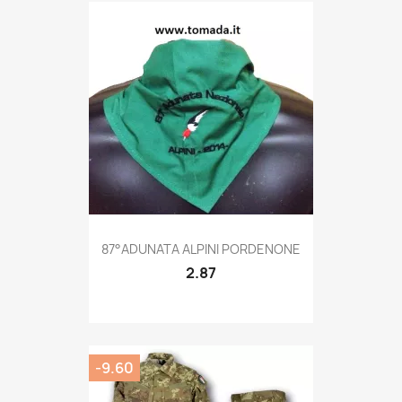
Quick view

87°ADUNATA ALPINI PORDENONE
2.87
-9.60