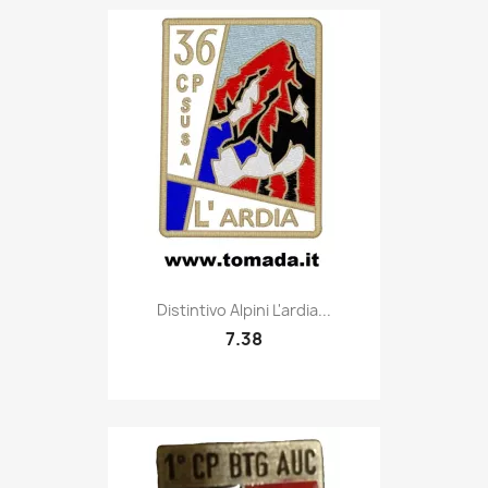
Quick view

Distintivo Alpini L'ardia...
7.38