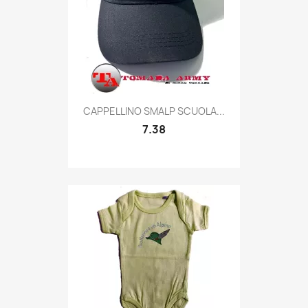
Quick view

CAPPELLINO SMALP SCUOLA...
7.38