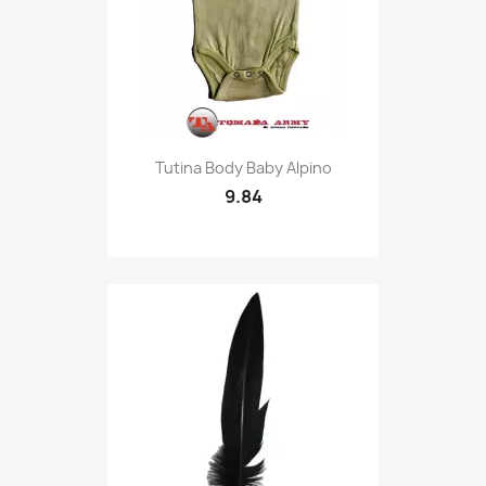
Quick view

Tutina Body Baby Alpino
9.84