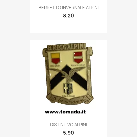
Quick view

BERRETTO INVERNALE ALPINI
8.20
Quick view

DISTINTIVO ALPINI
5.90