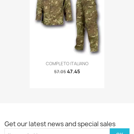
Quick view

COMPLETO ITALIANO
47.45
57.05
Get our latest news and special sales