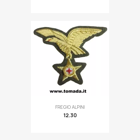
Quick view

FREGIO ALPINI
12.30