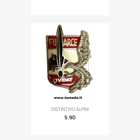
Quick view

DISTINTIVO ALPINI
5.90