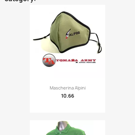
Quick view

Mascherina Alpini
10.66