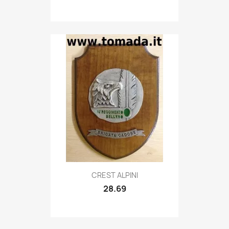
Quick view

CREST ALPINI
28.69