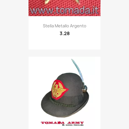
Quick view

Stella Metallo Argento
3.28