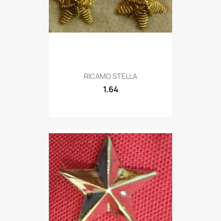
Quick view

RICAMO STELLA
1.64