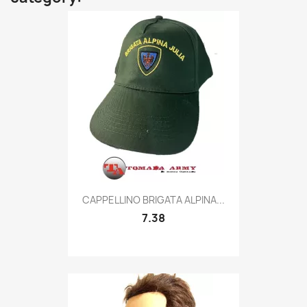
Quick view

CAPPELLINO BRIGATA ALPINA...
7.38