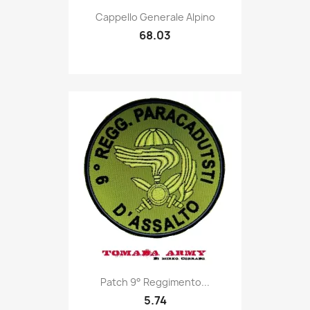
Quick view

Cappello Generale Alpino
68.03
Quick view

Patch 9° Reggimento...
5.74