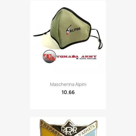
Quick view

Mascherina Alpini
10.66