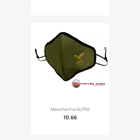
Quick view

Mascherina ALPINI
10.66