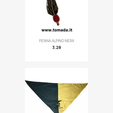
Quick view

PENNA ALPINO NERA
3.28