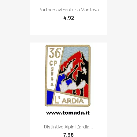
Quick view

Portachiavi Fanteria Mantova
4.92
Quick view

Distintivo Alpini L'ardia...
7.38