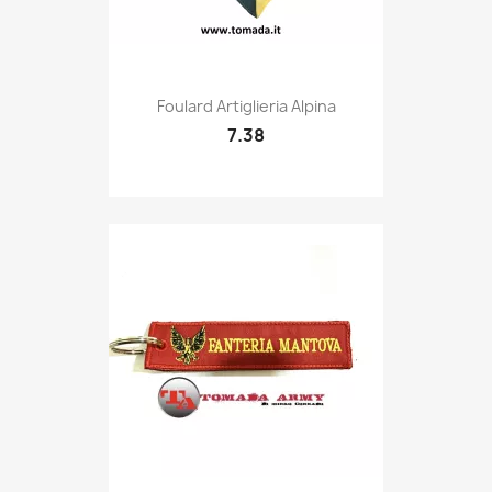
Quick view

Foulard Artiglieria Alpina
7.38