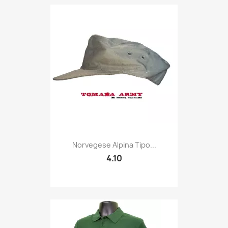
Quick view

Norvegese Alpina Tipo...
4.10