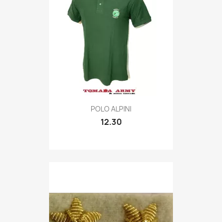
Quick view

POLO ALPINI
12.30