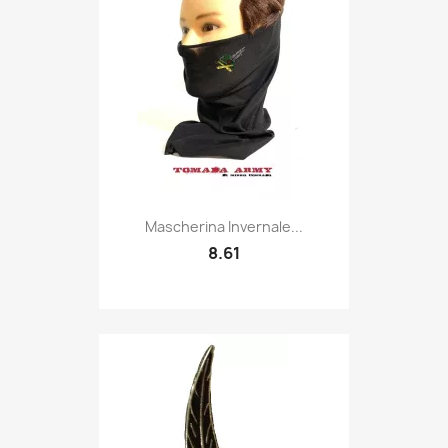
Quick view

Mascherina Invernale...
8.61