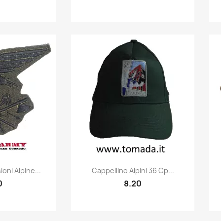
k view
Quick view

oni Alpine...
Cappellino Alpini 36 Cp...
0
8.20