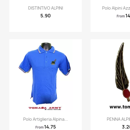
Quick view
Quic


DISTINTIVO ALPINI
Polo Alpini Az
5.90
14
From
Quick view
Quic


Polo Artiglieria Alpina...
PENNA ALP
14.75
3.2
From