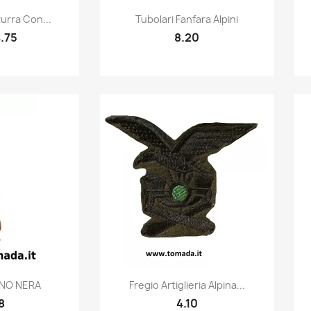
k view
Quick view

zurra Con...
Tubolari Fanfara Alpini
.75
8.20
k view
Quick view

INO NERA
Fregio Artiglieria Alpina...
8
4.10