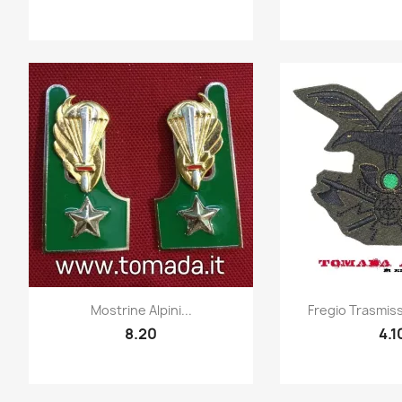
Quick view
Quic


Mostrine Alpini...
Fregio Trasmissi
8.20
4.1