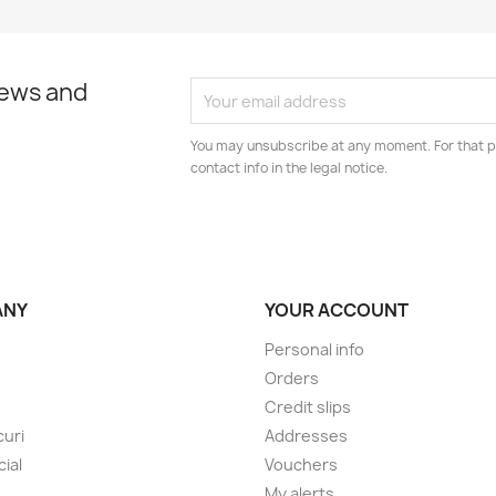
news and
You may unsubscribe at any moment. For that p
contact info in the legal notice.
ANY
YOUR ACCOUNT
Personal info
Orders
Credit slips
uri
Addresses
cial
Vouchers
My alerts