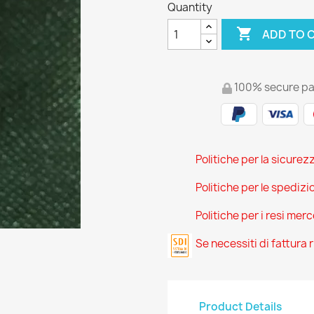
Quantity

ADD TO 
100% secure p
Politiche per la sicurez
Politiche per le spedizi
Politiche per i resi mer
Se necessiti di fattura
Product Details