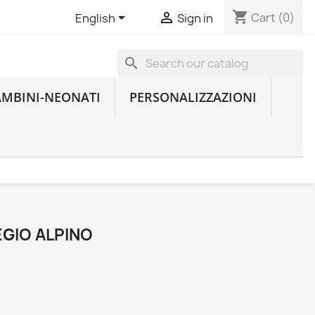
shopping_cart


Cart
(0)
English
Sign in
search
AMBINI-NEONATI
PERSONALIZZAZIONI
EGIO ALPINO