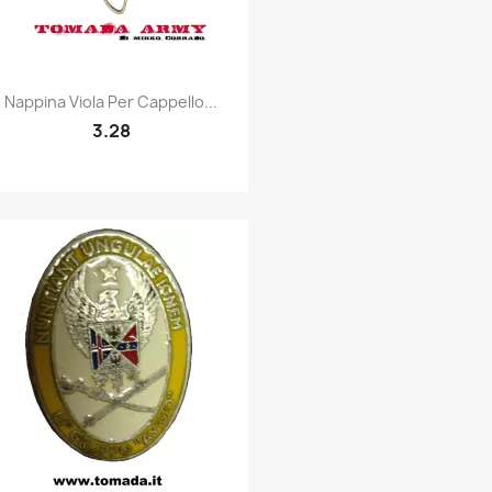
Quick view

Nappina Viola Per Cappello...
3.28