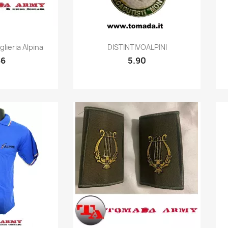
k view
Quick view

lieria Alpina
DISTINTIVOALPINI
66
5.90