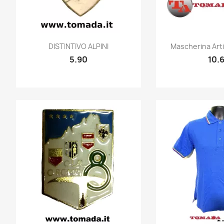
Quick view
Quic


DISTINTIVO ALPINI
Mascherina Artig
5.90
10.