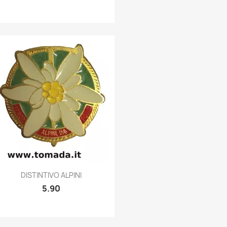
Quick view

DISTINTIVO ALPINI
5.90